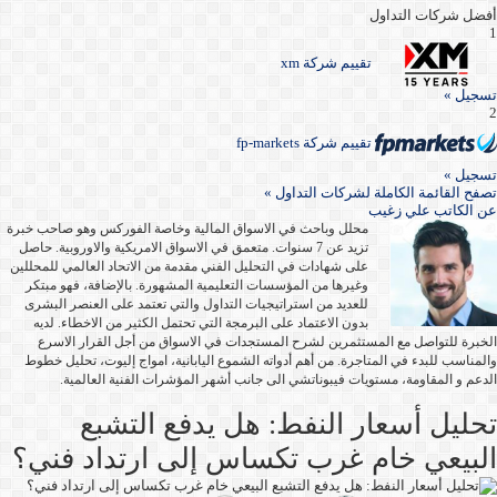
أفضل شركات التداول
1
تقييم شركة xm
تسجيل »
2
تقييم شركة fp-markets
تسجيل »
تصفح القائمة الكاملة لشركات التداول »
عن
الكاتب علي زغيب
محلل وباحث في الاسواق المالية وخاصة الفوركس وهو صاحب خبرة
تزيد عن 7 سنوات. متعمق في الاسواق الامريكية والاوروبية. حاصل
على شهادات في التحليل الفني مقدمة من الاتحاد العالمي للمحللين
وغيرها من المؤسسات التعليمية المشهورة. بالإضافة، فهو مبتكر
للعديد من استراتيجيات التداول والتي تعتمد على العنصر البشرى
بدون الاعتماد على البرمجة التي تحتمل الكثير من الاخطاء. لديه
الخبرة للتواصل مع المستثمرين لشرح المستجدات في الاسواق من أجل القرار الاسرع
والمناسب للبدء في المتاجرة. من أهم أدواته الشموع اليابانية، امواج إليوت، تحليل خطوط
الدعم و المقاومة، مستويات فيبوناتشي الى جانب أشهر المؤشرات الفنية العالمية.
تحليل أسعار النفط: هل يدفع التشبع
البيعي خام غرب تكساس إلى ارتداد فني؟