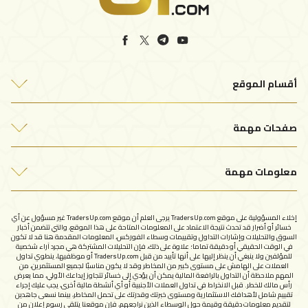
أقسام الموقع
أفضل شركات التداول
صفحات مهمة
التحليلات الفنية
من نحن
مقالات التداول
معلومات مهمة
اتصل بنا
سياسة الخصوصية
الإبلاغ عن شركة نصابة
إخلاء المسؤولية على موقع TradersUp.com يرجى العلم أن موقع TradersUp.com غير مسؤول عن أي
شروط الاستخدام
خسائر أو أضرار قد تحدث نتيجة الاعتماد على المعلومات المتاحة على هذا الموقع، والتي تتضمن أخبار
السوق والتحليلات وإشارات التداول وتقييمات وسطاء الفوركس، المعلومات المقدمة هنا قد لا تكون
في الوقت الحقيقي أو دقيقة تماما؛ علاوة على ذلك، فإن التحليلات المشتركة هي مجرد آراء شخصية
للمؤلفين ولا ينبغي أن ينظر إليها على أنها تأييد من قبل TradersUp.com أو موظفيها، ينطوي تداول
العملات على الهامش على مستوى كبير من المخاطر وقد لا يكون مناسبًا لجميع المستثمرين، من
المهم ملاحظة أن التداول بالرافعة المالية يمكن أن يؤدي إلى خسائر تتجاوز إيداعك الأولي، مما يعرض
رأس مالك للخطر. قبل الانخراط في تداول العملات الأجنبية أو أي أنشطة مالية أخرى، يجب عليك إجراء
تقييم شامل لأهدافك الاستثمارية ومستوى خبرتك وقدرتك على تحمل المخاطر، بينما نسعى جاهدين
لتقديم معلومات دقيقة وقيمة حول الوسطاء الذين نراجعهم، فإن موقعنا يتلقى رسوم إعلان من