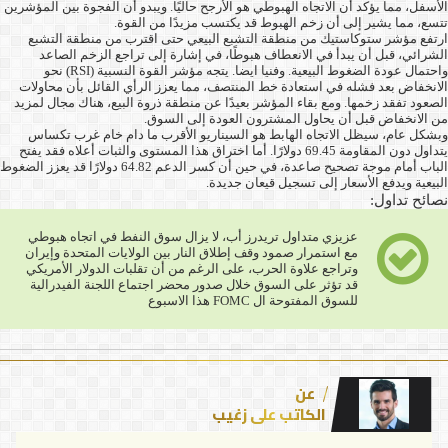
الأسفل، مما يؤكد أن الاتجاه الهبوطي هو الأرجح حاليًا. ويبدو أن الفجوة بين المؤشرين
تتسع، مما يشير إلى أن زخم الهبوط قد يكتسب مزيدًا من القوة.
ارتفع مؤشر ستوكاستيك من منطقة التشبع البيعي حتى اقترب من منطقة التشبع
الشرائي، قبل أن يبدأ في الانعطاف هبوطًا، في إشارة إلى تراجع الزخم الصاعد
واحتمال عودة الضغوط البيعية. وفنيا ايضا. يتجه مؤشر القوة النسبية (RSI) نحو
الانخفاض بعد فشله في استعادة خط المنتصف، مما يعزز الرأي القائل بأن محاولات
الصعود تفقد زخمها. ومع بقاء المؤشر بعيدًا عن منطقة ذروة البيع، هناك مجال لمزيد
من الانخفاض قبل أن يحاول المشترون العودة إلى السوق.
وبشكل عام، سيظل الاتجاه الهابط هو السيناريو الأقرب ما دام خام غرب تكساس
يتداول دون المقاومة 69.45 دولارًا. أما اختراق هذا المستوى والثبات أعلاه فقد يفتح
الباب أمام موجة تصحيح صاعدة، في حين أن كسر الدعم 64.82 دولارًا قد يعزز الضغوط
البيعية ويدفع الأسعار إلى تسجيل قيعان جديدة.
نصائح تداول:
عزيزي متداول تريدرز أب، لا يزال سوق النفط في اتجاه هبوطي
مع استمرار صمود وقف إطلاق النار بين الولايات المتحدة وإيران
وتراجع علاوة الحرب، على الرغم من أن تقلبات الدولار الأمريكي
قد تؤثر على السوق خلال صدور محضر اجتماع اللجنة الفيدرالية
للسوق المفتوحة ال FOMC هذا الاسبوع
عن
الكاتب علي زغيب