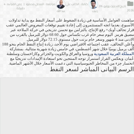
كتابة : الكاتب علي
مراجعة : المحلل محمود
| زمن القراءة: 4
تاريخ التحديث يوليو 06,
دقيقة
2026
زغيب
عبد الله
ساهمت العوامل الأساسية في زيادة الضغوط على أسعار النفط مع بداية تداولات
الأسبوع، بعدما اتجه المستثمرون إلى إعادة تقييم توقعات المعروض العالمي عقب
قرار تحالف أوبك+ رفع الإنتاج، بالتزامن مع تحسن تدريجي في حركة الملاحة عبر
مضيق هرمز. اليوم سعر خام غرب تكساس حول 68.60 دولار للبرميل بالقرب من
الادنى منذ 4 شهور وسعر خام برنت حول مستوى 72.15 دولار للبرميل.
وأعلن التحالف، عقب اجتماعه الافتراضي يوم الأحد، زيادة إنتاج النفط الخام بنحو 188
ألف برميل يوميًا خلال شهر أغسطس، في خامس زيادة شهرية متتالية، بمشاركة
المملكة العربية السعودية
وروسيا والعراق والكويت والجزائر وكازاخستان وسلطنة
عُمان. ويعكس القرار استمرار توجه المنتجين نحو استعادة الإمدادات تدريجيًا مع
انحسار جزء من المخاطر الجيوسياسية التي دعمت الأسعار خلال الأشهر الماضية.
الرسم البيانى المباشر لسعر النفط