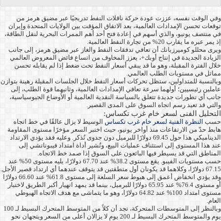
وفي الوقت نفسه، عززت عودة حركة ناقلات النفط تدريجيًا عبر مضيق هرمز من
توقعات تحسن الإمدادات العالمية، بعد الاتفاق المؤقت بين الولايات المتحدة وإيران
في منتصف يونيو، والذي أسهم في إعادة فتح أحد أهم الممرات البحرية لنقل الطاقة،
إذ يمر عبره ما يقارب 20% من تجارة النفط العالمية.
ويرى محللو كوميرزبانك أن تعافي تدفقات النفط والغاز عبر مضيق هرمز، إلى جانب
الزيادة الجديدة في إنتاج أوبك+، يعزز المخاوف من اتساع فائض المعروض العالمي
خلال الفترة المقبلة، وهو ما قد يبقي أسعار النفط تحت ضغط إذا لم يقابله تحسن
مماثل في مستويات الطلب العالمي.
وبالنسبة للمتداولين، ستظل تحركات أسعار النفط خلال الجلسات المقبلة رهينة بتوازن
عاملين رئيسيين؛ أولهما سرعة تعافي الإمدادات العالمية، وثانيهما قوة الطلب، إلى
جانب أي تطورات جديدة تتعلق بالسياسة النقدية العالمية أو الأوضاع الجيوسياسية،
والتي قد تعيد رسم اتجاه السوق على المدى القصير.
التحليل الفنى لسعر خام غرب تكساس:
حسب
النظرة الفنية لسعر خام غرب تكساس
الوسيط لا يزال عالقًا في خط اتجاه
هابط حدّ من الارتفاعات منذ أواخر يونيو، حيث اختبر السعر مؤخرًا مستوى المقاومة
الديناميكي هذا حول 69.45 دولارًا للبرميل دون جدوى تُذكر. وعليه فقد يؤدي الارتداد
عند هذا المستوى إلى استئناف عمليات البيع، وتُشير أداة امتداد فيبوناتشي إلى
المناطق التي قد يسيطر فيها البائعون على السوق إذا صمد خط الاتجاه.
حسب مستويات الفيبو. يقع مستوى 38.2% عند 67.70 دولارًا، يليه مستوى 50% عند
67.15 دولارًا، وكلاهما قد يكونان أول منطقتين قد يتوقف عندهما أي ارتداد قصير الأجل.
وقد يؤدي انخفاض أعمق إلى هبوط سعر السلعة إلى مستوى 61.8% عند 66.60 دولارًا
أو مستوى 76.4% عند 65.95 دولارًا للبرميل، بينما قد يمهد انهيار أكبر الطريق لاختبار
مستوى امتداد 100% عند 64.82 دولارًا، وهو ما يتماشى مع هدف الاتجاه الهبوطي
العام.
وبالنظر إلى المتوسطات المتحركة، نجد أن كلاً من المتوسط المتحرك البسيط لـ 100
يوم والمتوسط المتحرك البسيط لـ 200 يوم لا يزالان أعلى من السعر ويتجهان نحو