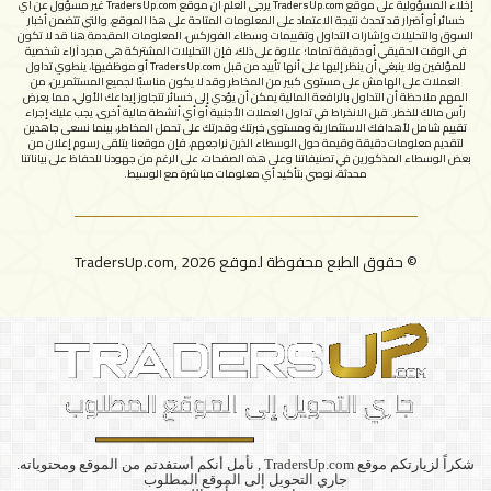
إخلاء المسؤولية على موقع TradersUp.com يرجى العلم أن موقع TradersUp.com غير مسؤول عن أي
شروط الاستخدام
خسائر أو أضرار قد تحدث نتيجة الاعتماد على المعلومات المتاحة على هذا الموقع، والتي تتضمن أخبار
السوق والتحليلات وإشارات التداول وتقييمات وسطاء الفوركس، المعلومات المقدمة هنا قد لا تكون
في الوقت الحقيقي أو دقيقة تماما؛ علاوة على ذلك، فإن التحليلات المشتركة هي مجرد آراء شخصية
للمؤلفين ولا ينبغي أن ينظر إليها على أنها تأييد من قبل TradersUp.com أو موظفيها، ينطوي تداول
العملات على الهامش على مستوى كبير من المخاطر وقد لا يكون مناسبًا لجميع المستثمرين، من
المهم ملاحظة أن التداول بالرافعة المالية يمكن أن يؤدي إلى خسائر تتجاوز إيداعك الأولي، مما يعرض
رأس مالك للخطر. قبل الانخراط في تداول العملات الأجنبية أو أي أنشطة مالية أخرى، يجب عليك إجراء
تقييم شامل لأهدافك الاستثمارية ومستوى خبرتك وقدرتك على تحمل المخاطر، بينما نسعى جاهدين
لتقديم معلومات دقيقة وقيمة حول الوسطاء الذين نراجعهم، فإن موقعنا يتلقى رسوم إعلان من
بعض الوسطاء المذكورين في تصنيفاتنا وعلى هذه الصفحات، على الرغم من جهودنا للحفاظ على بياناتنا
محدثة، نوصي بتأكيد أي معلومات مباشرة مع الوسيط.
© حقوق الطبع محفوظة لموقع TradersUp.com, 2026
​شكراً لزيارتكم موقع TradersUp.com , نأمل أنكم أستفدتم من الموقع ومحتوياته.
جاري التحويل إلى الموقع المطلوب