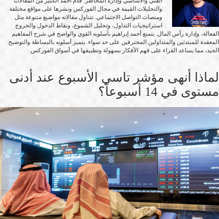
الفني والأساسي وإدارة المخاطر. قدم أحمد الكثير من المقالات
والتحليلات القيمة في مجال الفوركس ونشرها على مواقع مختلفة
ومنصات التواصل الاجتماعي. تتناول مقالاته مواضيع متنوعة مثل
استراتيجيات التداول، وتحليل الشموع، ونقاط الدخول والخروج
الفعالة، وإدارة رأس المال. يتمتع أحمد إبراهيم بأسلوبه القوي والواضح في شرح المفاهيم
المعقدة للمبتدئين والمتداولين المحترفين على حد سواء. يتميز أسلوبه بالبساطة والتوضيح
الجيد، مما يساعد القراء على فهم الأفكار بسهولة وتطبيقها في أسواق الفوركس.
لماذا أنهى مؤشر تاسي الأسبوع عند أدنى
مستوى في 14 أسبوعاً؟