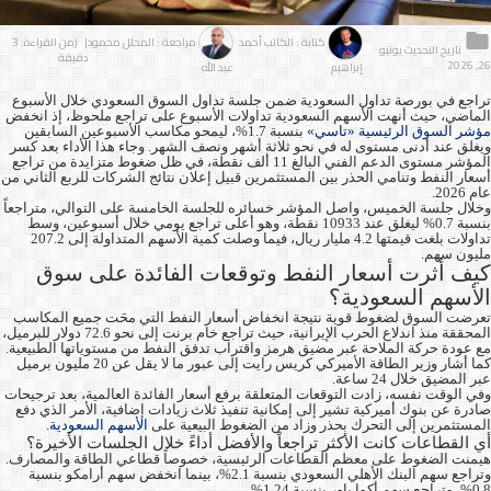
كتابة : الكاتب أحمد
مراجعة : المحلل محمود
| زمن القراءة: 3
تاريخ التحديث يونيو
دقيقة
26, 2026
إبراهيم
عبد الله
تراجع في بورصة تداول السعودية ضمن جلسة تداول السوق السعودي خلال الأسبوع
الماضي، حيث أنهت الأسهم السعودية تداولات الأسبوع على تراجع ملحوظ، إذ انخفض
مؤشر السوق الرئيسية «تاسي»
بنسبة 1.7%، ليمحو مكاسب الأسبوعين السابقين
ويغلق عند أدنى مستوى له في نحو ثلاثة أشهر ونصف الشهر. وجاء هذا الأداء بعد كسر
المؤشر مستوى الدعم الفني البالغ 11 ألف نقطة، في ظل ضغوط متزايدة من تراجع
أسعار النفط وتنامي الحذر بين المستثمرين قبيل إعلان نتائج الشركات للربع الثاني من
عام 2026.
وخلال جلسة الخميس، واصل المؤشر خسائره للجلسة الخامسة على التوالي، متراجعاً
بنسبة 0.7% ليغلق عند 10933 نقطة، وهو أعلى تراجع يومي خلال أسبوعين، وسط
تداولات بلغت قيمتها 4.2 مليار ريال، فيما وصلت كمية الأسهم المتداولة إلى 207.2
مليون سهم.
كيف أثرت أسعار النفط وتوقعات الفائدة على سوق
الأسهم السعودية؟
تعرضت السوق لضغوط قوية نتيجة انخفاض أسعار النفط التي محَت جميع المكاسب
المحققة منذ اندلاع الحرب الإيرانية، حيث تراجع خام برنت إلى نحو 72.6 دولار للبرميل،
مع عودة حركة الملاحة عبر مضيق هرمز واقتراب تدفق النفط من مستوياتها الطبيعية.
كما أشار وزير الطاقة الأميركي كريس رايت إلى عبور ما لا يقل عن 20 مليون برميل
عبر المضيق خلال 24 ساعة.
وفي الوقت نفسه، زادت التوقعات المتعلقة برفع أسعار الفائدة العالمية، بعد ترجيحات
صادرة عن بنوك أميركية تشير إلى إمكانية تنفيذ ثلاث زيادات إضافية، الأمر الذي دفع
المستثمرين إلى التحرك بحذر وزاد من الضغوط البيعية على
الأسهم السعودية
.
أي القطاعات كانت الأكثر تراجعاً والأفضل أداءً خلال الجلسات الأخيرة؟
هيمنت الضغوط على معظم القطاعات الرئيسية، خصوصاً قطاعي الطاقة والمصارف.
وتراجع سهم البنك الأهلي السعودي بنسبة 2.1%، بينما انخفض سهم أرامكو بنسبة
0.8%، وتراجع سهم أكوا باور بنسبة 1.24%.