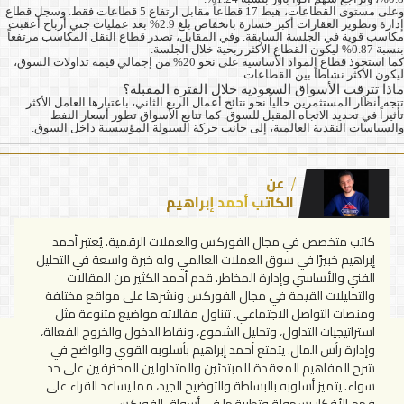
وعلى مستوى القطاعات، هبط 17 قطاعاً مقابل ارتفاع 5 قطاعات فقط. وسجل قطاع
إدارة وتطوير العقارات أكبر خسارة بانخفاض بلغ 2.9% بعد عمليات جني أرباح أعقبت
مكاسب قوية في الجلسة السابقة. وفي المقابل، تصدر قطاع النقل المكاسب مرتفعاً
بنسبة 0.87% ليكون القطاع الأكثر ربحية خلال الجلسة.
كما استحوذ قطاع المواد الأساسية على نحو 20% من إجمالي قيمة تداولات السوق،
ليكون الأكثر نشاطاً بين القطاعات.
ماذا تترقب الأسواق السعودية خلال الفترة المقبلة؟
تتجه أنظار المستثمرين حالياً نحو نتائج أعمال الربع الثاني، باعتبارها العامل الأكثر
تأثيراً في تحديد الاتجاه المقبل للسوق. كما تتابع الأسواق تطور أسعار النفط
والسياسات النقدية العالمية، إلى جانب حركة السيولة المؤسسية داخل السوق.
عن
الكاتب أحمد إبراهيم
كاتب متخصص في مجال الفوركس والعملات الرقمية. يُعتبر أحمد
إبراهيم خبيرًا في سوق العملات العالمي وله خبرة واسعة في التحليل
الفني والأساسي وإدارة المخاطر. قدم أحمد الكثير من المقالات
والتحليلات القيمة في مجال الفوركس ونشرها على مواقع مختلفة
ومنصات التواصل الاجتماعي. تتناول مقالاته مواضيع متنوعة مثل
استراتيجيات التداول، وتحليل الشموع، ونقاط الدخول والخروج الفعالة،
وإدارة رأس المال. يتمتع أحمد إبراهيم بأسلوبه القوي والواضح في
شرح المفاهيم المعقدة للمبتدئين والمتداولين المحترفين على حد
سواء. يتميز أسلوبه بالبساطة والتوضيح الجيد، مما يساعد القراء على