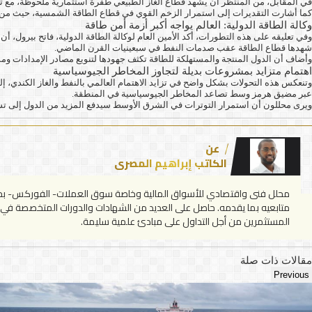
في المقابل، من المنتظر أن يشهد قطاع الغاز الطبيعي طفرة استثمارية ملحوظة، مع توقعات بارتفاع الإنفاق إلى 330 مليار دولار، وهو أعلى م
كما أشارت التقديرات إلى استمرار الزخم القوي في قطاع الطاقة الشمسية، حيث من المتوقع أن تتجاوز الاستثمارات فيه حاجز 365 مليار دولار خلال عام 2026، بينما يُتوقع أن ي
وكالة الطاقة الدولية: العالم يواجه أكبر أزمة أمن طاقة
وفي تعليقه على هذه التطورات، أكد الأمين العام لوكالة الطاقة الدولية، فاتح بيرول، أ
شهدها قطاع الطاقة عقب صدمات النفط في سبعينيات القرن الماضي.
وأضاف أن الدول المنتجة والمستهلكة للطاقة تكثف جهودها لتنويع مصادر الإمدادات ومس
اهتمام متزايد بمشروعات بديلة لتجاوز المخاطر الجيوسياسية
عبر مضيق هرمز وسط تصاعد المخاطر الجيوسياسية في المنطقة.
ويرى محللون أن استمرار التوترات في الشرق الأوسط سيدفع المزيد من الدول إلى تسريع 
عن
الكاتب إبراهيم المصري
محلل فنى واقتصادي للأسواق المالية وخاصة سوق العملات- الفوركس- بخبرة 
متابعيه بما يقدمه. حاصل على العديد من الشهادات والدورات المتخصصة في تحل
المستثمرين من أجل التداول على مبادئ علمية سليمة.
مقالات ذات صلة
Previous