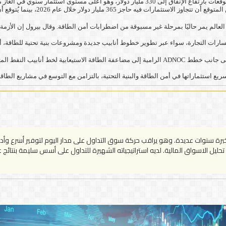
ستوى استثمار سنوي في الغاز منذ عقد كامل.
صل إجمالي الإنفاق العالمي على مشاريع الطاقة المتجددة إلى نحو 665 مليار دولار.
ن العالم يمر حاليًا بمرحلة غير مسبوقة من اضطرابات أمن الطاقة. وقال بيرول إن الأزمة
ارات التجارة، سواء عبر تطوير خطوط أنابيب جديدة ومشروعات بنية تحتية للطاقة، أو م
وتنعكس هذه التحولات بشكل واضح في تزايد الاهتمام العالمي بالنفط والغاز الكندي، إلى جانب خطط ADNOC ال
استثماراتها في أمن الطاقة والبنية التحتية، بالتزامن مع التوسع في مشاريع الطاقة 
سنوات عديدة. وهو يراقب حركة سوق التداول على مدار اليوم لتوفير أسرع وأدق ا
يل الاسواق المالية. لديه استراتيجياته الشهيرة للتداول على أسس سليمة بنتائج عا