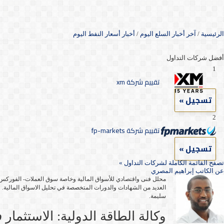
الرئيسية
/
آخر أخبار السلع اليوم
/
أخبار أسعار النفط اليوم
أفضل شركات التداول
1
تقييم شركة xm
تسجيل »
2
تقييم شركة fp-markets
تسجيل »
تصفح القائمة الكاملة لشركات التداول »
عن
الكاتب إبراهيم المصري
محلل فنى واقتصادي للأسواق المالية وخاصة سوق العملات- الفوركس- ب
العديد من الشهادات والدورات المتخصصة في تحليل الاسواق المالية. ل
سليمة.
وكالة الطاقة الدولية: الاستثمار فى قطاع