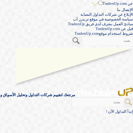
عن TradersUp.com
الإتصال بنا
الإبلاغ عن شركات التداول النصابة
سياسة الخصوصية في موقع تريدرز أب
مبادئ العمل بشرف لدى فريق TradersUp
قيل عن TradersUp.com
شروط استخدام موقعTradersUp.com
مرجعك لتقييم شركات التداول وتحليل الأسواق والأ
إبدأ التداول الآن !