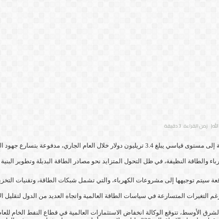
لله
| زمن القراءة: 3 دقيقة
كشفت وكالة الطاقة الدولية عن توقعاتها بارتفاع الاستثمارات العالمية في قطاع الطاقة إلى مستوى قياسي
ء والطاقة النظيفة، في ظل التحول المتزايد نحو مصادر الطاقة البديلة وتطوير البنية ا
ار من إجمالي الاستثمارات المتوقعة سيتم توجيهها إلى مشروعات الكهرباء، والتي تشمل شبكات الطاقة، 
أوسط، تتوقع الوكالة انخفاض الاستثمارات العالمية في قطاع النفط الخام للعام الثالث على التو