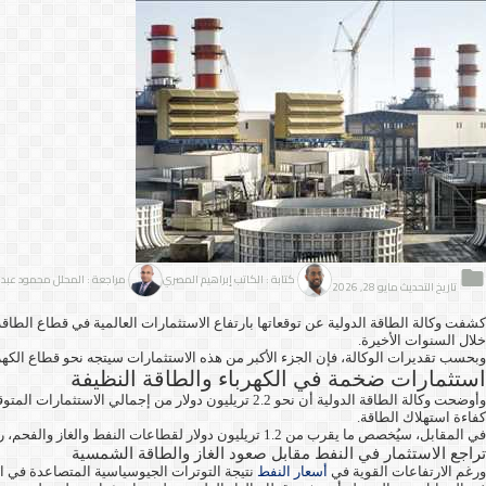
كتابة : الكاتب إبراهيم المصري
مراجعة : المحلل محمود عبد ا
تاريخ التحديث مايو 28, 2026
خلال السنوات الأخيرة.
وبحسب تقديرات الوكالة، فإن الجزء الأكبر من هذه الاستثمارات سيتجه نحو قطاع الكهربا
استثمارات ضخمة في الكهرباء والطاقة النظيفة
وأوضحت وكالة الطاقة الدولية أن نحو 2.2 تريليون دول
كفاءة استهلاك الطاقة.
في المقابل، سيُخصص ما يقرب من 1.2 تريليون دولار لقطاعات النفط والغاز والفحم، رغم التغيرات المتسارعة في سياسات الطاقة العالمية واتجاه العديد من الدول لتقليل الاعتماد على الوقود الأحفوري.
تراجع الاستثمار في النفط مقابل صعود الغاز والطاقة الشمسية
ورغم الارتفاعات القوية في
أسعار النفط
نتيجة التوترات الجيوسياسية المتصاعدة في الشرق ال