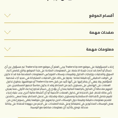
أقسام الموقع
أفضل شركات التداول
صفحات مهمة
التحليلات الفنية
من نحن
مقالات التداول
معلومات مهمة
اتصل بنا
سياسة الخصوصية
الإبلاغ عن شركة نصابة
إخلاء المسؤولية على موقع TradersUp.com يرجى العلم أن موقع TradersUp.com غير مسؤول عن أي
شروط الاستخدام
خسائر أو أضرار قد تحدث نتيجة الاعتماد على المعلومات المتاحة على هذا الموقع، والتي تتضمن أخبار
السوق والتحليلات وإشارات التداول وتقييمات وسطاء الفوركس، المعلومات المقدمة هنا قد لا تكون
في الوقت الحقيقي أو دقيقة تماما؛ علاوة على ذلك، فإن التحليلات المشتركة هي مجرد آراء شخصية
للمؤلفين ولا ينبغي أن ينظر إليها على أنها تأييد من قبل TradersUp.com أو موظفيها، ينطوي تداول
العملات على الهامش على مستوى كبير من المخاطر وقد لا يكون مناسبًا لجميع المستثمرين، من
المهم ملاحظة أن التداول بالرافعة المالية يمكن أن يؤدي إلى خسائر تتجاوز إيداعك الأولي، مما يعرض
رأس مالك للخطر. قبل الانخراط في تداول العملات الأجنبية أو أي أنشطة مالية أخرى، يجب عليك إجراء
تقييم شامل لأهدافك الاستثمارية ومستوى خبرتك وقدرتك على تحمل المخاطر، بينما نسعى جاهدين
لتقديم معلومات دقيقة وقيمة حول الوسطاء الذين نراجعهم، فإن موقعنا يتلقى رسوم إعلان من
بعض الوسطاء المذكورين في تصنيفاتنا وعلى هذه الصفحات، على الرغم من جهودنا للحفاظ على بياناتنا
محدثة، نوصي بتأكيد أي معلومات مباشرة مع الوسيط.