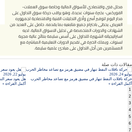
محلل فنى واقتصادي للأسواق المالية وخاصة سوق العملات-
الفوركس- بخبرة سنوات عديدة. وهو يراقب حركة سوق التداول على
مدار اليوم لتوفير أسرع وأدق التحليلات الفنية والاقتصادية لجمهوره
العريض. يحظى باحترام جميع متابعيه بما يقدمه. حاصل على العديد من
الشهادات والدورات المتخصصة في تحليل الاسواق المالية. لديه
استراتيجياته الشهيرة للتداول على أسس سليمة بنتائج عالية مجربة
لسنوات. ويملك الخبرة في تقديم الدورات التعليمية المباشرة مع
المستثمرين من أجل التداول على مبادئ علمية سليمة.
مقالات ذات صلة
يوليو 24, 2026
يوليو 22, 2026
حركة ناقلات النفط تنهار في مضيق هرمز مع تصاعد مخاطر الحرب
هل يعود سعر النفط إلى 100 دولار؟ بنك أوف أمريك
أكمل القراءة »
أكمل القراءة »
1
2
3
4
5
6
7