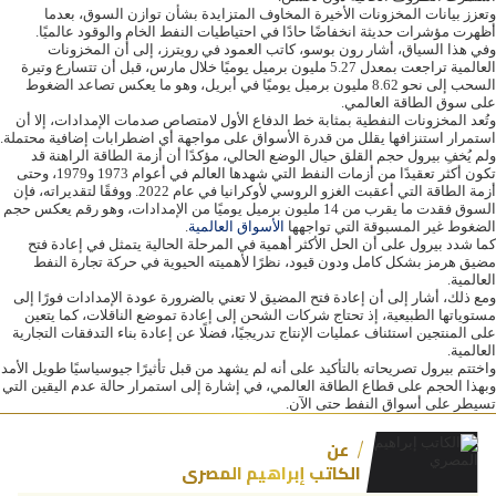
وتعزز بيانات المخزونات الأخيرة المخاوف المتزايدة بشأن توازن السوق، بعدما
أظهرت مؤشرات حديثة انخفاضًا حادًا في احتياطيات النفط الخام والوقود عالميًا.
وفي هذا السياق، أشار رون بوسو، كاتب العمود في رويترز، إلى أن المخزونات
العالمية تراجعت بمعدل 5.27 مليون برميل يوميًا خلال مارس، قبل أن تتسارع وتيرة
السحب إلى نحو 8.62 مليون برميل يوميًا في أبريل، وهو ما يعكس تصاعد الضغوط
على سوق الطاقة العالمي.
وتُعد المخزونات النفطية بمثابة خط الدفاع الأول لامتصاص صدمات الإمدادات، إلا أن
استمرار استنزافها يقلل من قدرة الأسواق على مواجهة أي اضطرابات إضافية محتملة.
ولم يُخفِ بيرول حجم القلق حيال الوضع الحالي، مؤكدًا أن أزمة الطاقة الراهنة قد
تكون أكثر تعقيدًا من أزمات النفط التي شهدها العالم في أعوام 1973 و1979، وحتى
أزمة الطاقة التي أعقبت الغزو الروسي لأوكرانيا في عام 2022. ووفقًا لتقديراته، فإن
السوق فقدت ما يقرب من 14 مليون برميل يوميًا من الإمدادات، وهو رقم يعكس حجم
الضغوط غير المسبوقة التي تواجهها
الأسواق العالمية
.
كما شدد بيرول على أن الحل الأكثر أهمية في المرحلة الحالية يتمثل في إعادة فتح
مضيق هرمز بشكل كامل ودون قيود، نظرًا لأهميته الحيوية في حركة تجارة النفط
العالمية.
ومع ذلك، أشار إلى أن إعادة فتح المضيق لا تعني بالضرورة عودة الإمدادات فورًا إلى
مستوياتها الطبيعية، إذ تحتاج شركات الشحن إلى إعادة تموضع الناقلات، كما يتعين
على المنتجين استئناف عمليات الإنتاج تدريجيًا، فضلًا عن إعادة بناء التدفقات التجارية
العالمية.
واختتم بيرول تصريحاته بالتأكيد على أنه لم يشهد من قبل تأثيرًا جيوسياسيًا طويل الأمد
وبهذا الحجم على قطاع الطاقة العالمي، في إشارة إلى استمرار حالة عدم اليقين التي
تسيطر على أسواق النفط حتى الآن.
عن
الكاتب إبراهيم المصري