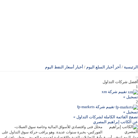
الرئيسية
/
آخر أخبار السلع اليوم
/
أخبار أسعار النفط اليوم
أفضل شركات التداول
1
تقييم شركة xm
تسجيل »
2
تقييم شركة fp-markets
تسجيل »
تصفح القائمة الكاملة لشركات التداول »
عن
الكاتب إبراهيم المصري
محلل فنى واقتصادي للأسواق المالية وخاصة سوق العملات-
الفوركس- بخبرة سنوات عديدة. وهو يراقب حركة سوق التداول على
مدار اليوم لتوفير أسرع وأدق التحليلات الفنية والاقتصادية لجمهوره العريض. يحظى باحترام