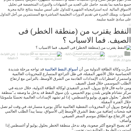
جميع متابعيه بما يقدمه. حاصل على العديد من الشهادات والدورات المتخصصة في تحليل
الاسواق المالية. لديه استراتيجياته الشهيرة للتداول على أسس سليمة بنتائج عالية مجربة
لسنوات. ويملك الخبرة في تقديم الدورات التعليمية المباشرة مع المستثمرين من أجل التداول
على مبادئ علمية سليمة.
النفط يقترب من (منطقة الخطر) فى
الصيف. فما الاسباب ؟
كتابة :
مراجعة :
| زمن القراءة:
تاريخ التحديث
3 دقيقة
الكاتب إبراهيم المصري
المحلل محمود عبد الله
مايو 22, 2026
حذّرت وكالة الطاقة الدولية من أن
أسواق النفط العالمية
قد تواجه مرحلة شديدة
الحساسية خلال الأشهر المقبلة، في ظل التراجع المتسارع للمخزونات العالمية
واستمرار اضطرابات الإمدادات القادمة من الشرق الأوسط، بالتزامن مع ارتفاع
الطلب الموسمي خلال فصل الصيف.
ومن جانبه قال فاتح بيرول، المدير التنفيذي لوكالة الطاقة الدولية، خلال حديثه في
مركز تشاتام هاوس بلندن يوم الخميس، بإن سوق النفط قد يدخل ما وصفه بـ”منطقة
الخطر” بحلول شهري يوليو وأغسطس، إذا لم تشهد الإمدادات العالمية تحسنًا ملموسًا
خلال الفترة المقبلة.
وأوضح بيرول أن المخزونات النفطية العالمية تتآكل بوتيرة متسارعة، في وقت لم تصل
فيه شحنات إضافية من نفط الشرق الأوسط إلى الأسواق، بينما يبدأ الطلب العالمي
في الارتفاع مع انطلاق موسم السفر الصيفي.
وأضاف:
“قد يصبح الوضع أكثر صعوبة، وقد ندخل منطقة الخطر بحلول يوليو أو أغسطس إذا
استمرت الظروف الحالية دون تحسن.”