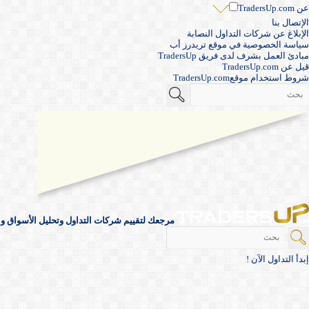
عن TradersUp.com
الإتصال بنا
الإبلاغ عن شركات التداول النصابة
سياسة الخصوصية في موقع تريدرز أب
مبادئ العمل بشرف لدى فريق TradersUp
قيل عن TradersUp.com
شروط استخدام موقعTradersUp.com
مرجعك لتقييم شركات التداول وتحليل الأسواق والأ
إبدأ التداول الآن !