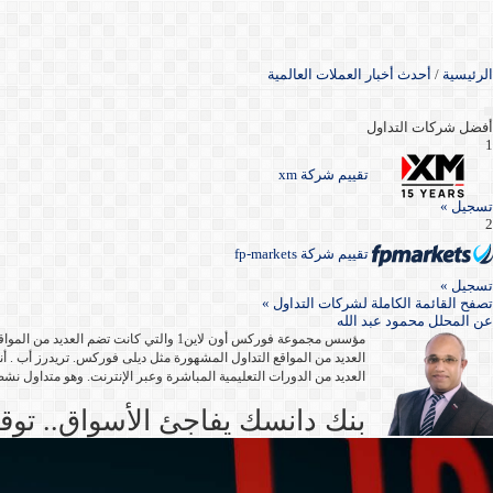
الرئيسية
/
أحدث أخبار العملات العالمية
أفضل شركات التداول
1
تقييم شركة xm
تسجيل »
2
تقييم شركة fp-markets
تسجيل »
تصفح القائمة الكاملة لشركات التداول »
عن
المحلل محمود عبد الله
العديد من المواقع التداول المشهورة مثل ديلى فوركس. تريدرز أب . أن
العديد من الدورات التعليمية المباشرة وعبر الإنترنت. وهو متداول نشط منذ أك
بنك دانسك يفاجئ الأسواق.. توقع