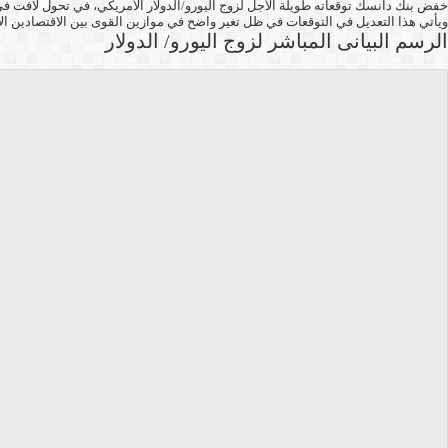
خفض بنك دانسك توقعاته طويلة الأجل لزوج اليورو/الدولار الأمريكي، في تحول لافت في رؤيته لسوق العملات، متوقعًا تراجع سعر ا
ويأتي هذا التعديل في التوقعات في ظل تغير واضح في موازين القوى بين الاقتصادين الأ
الرسم البيانى المباشر لزوج اليورو/ الدولار