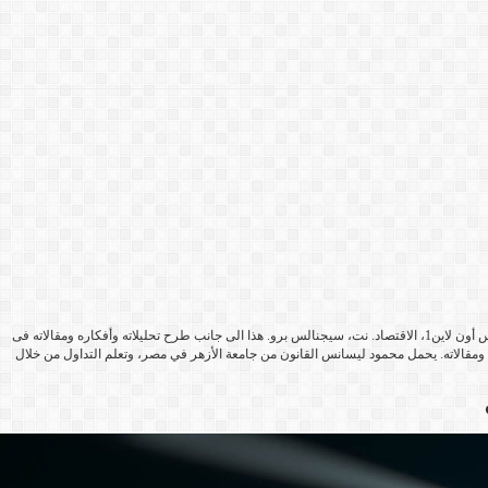
مؤسس مجموعة فوركس أون لاين1 والتي كانت تضم العديد من المواقع المهتمه فى التداول فى أسواق العملات والنفط والذهب وأسواق المال وشملت موقع فوركس أون لاين1، الاقتصاد. نت، سيجنالس برو. هذا الى جانب طرح تحليلاته وأفكاره ومقالاته فى
ته ومقالاته. يحمل محمود ليسانس القانون من جامعة الأزهر في مصر، وتعلم التداول من خلال