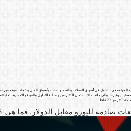
فستينج وغيرها. والى جانب ذلك أستعان الكثير من وسطاء التداول والمواقع الاخبارية بتحليلا
ثر من 20 عامًا.
ات صادمة لليورو مقابل الدولار. فما هى ؟