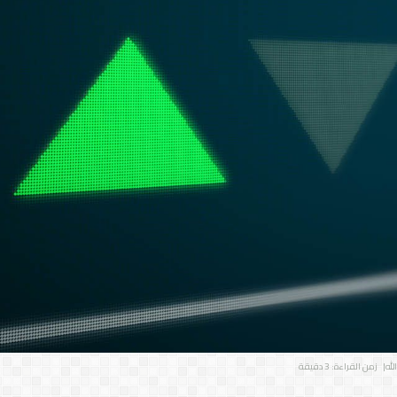
لله
| زمن القراءة: 3 دقيقة