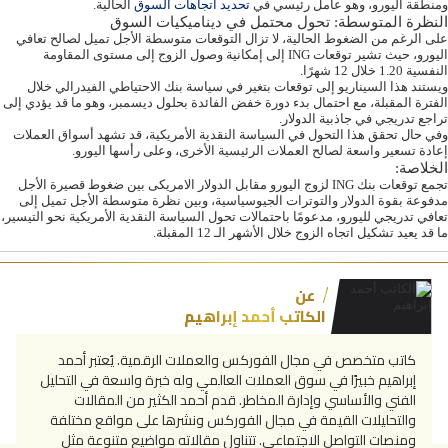
ومنطقة اليورو، وهو عامل رئيسي في
تحديد اتجاهات السوق
الحالية.
النظرة المتوسطة: تحول محتمل في ديناميكيات السوق
على الرغم من الضغوط الحالية، لا تزال التوقعات متوسطة الأجل تميل لصالح تعافي
اليورو، حيث تشير توقعات ING إلى إمكانية وصول الزوج إلى مستوى المقاومة
النفسية 1.20 خلال 12 شهرًا.
ويستند هذا السيناريو إلى توقعات بتغير في سياسة بنك الاحتياطي الفيدرالي خلال
الفترة المقبلة، مع احتمال بدء دورة خفض الفائدة بحلول ديسمبر، وهو ما قد يؤدي إلى
تراجع تدريجي في جاذبية الدولار.
وفي حال تحقق هذا التحول في السياسة النقدية الأمريكية، قد تشهد أسواق العملات
إعادة تسعير واسعة لصالح العملات الرئيسية الأخرى، وعلى رأسها اليورو.
الخلاصة:
تجمع توقعات بنك ING لزوج اليورو مقابل الدولار الامريكى بين ضغوط قصيرة الأجل
مدفوعة بقوة الدولار والتوترات الجيوسياسية، وبين نظرة متوسطة الأجل تميل إلى
تعافي تدريجي لليورو، مدعومًا باحتمالات تحول السياسة النقدية الأمريكية نحو التيسير،
ما قد يعيد تشكيل اتجاه الزوج خلال الأشهر الـ 12 المقبلة.
عن
الكاتب أحمد إبراهيم
كاتب متخصص في مجال الفوركس والعملات الرقمية. يُعتبر أحمد
إبراهيم خبيرًا في سوق العملات العالمي وله خبرة واسعة في التحليل
الفني والأساسي وإدارة المخاطر. قدم أحمد الكثير من المقالات
والتحليلات القيمة في مجال الفوركس ونشرها على مواقع مختلفة
ومنصات التواصل الاجتماعي. تتناول مقالاته مواضيع متنوعة مثل