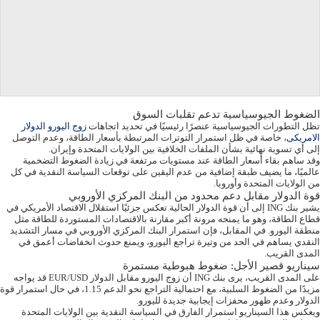
الضغوط الجيوسياسية تدعم تقلبات السوق
تظل التطورات الجيوسياسية عنصرًا رئيسيًا في تحديد اتجاهات
زوج اليورو الدولار
الامريكى
، خاصة في ظل استمرار التوترات المرتبطة بأسعار الطاقة، وعدم التوصل
إلى أي تسوية نهائية بشأن الملفات الخلافية بين الولايات المتحدة وإيران.
وقد ساهم بقاء أسعار الطاقة عند مستويات مرتفعة في زيادة الضغوط التضخمية
عالميًا، ما يضيف طبقة إضافية من عدم اليقين على توقعات السياسة النقدية في كل
من الولايات المتحدة وأوروبا.
قوة الدولار مقابل دعم محدود من البنك المركزي الأوروبي
يشير بنك ING إلى أن قوة الدولار الحالية تعكس جزئيًا استقلال الاقتصاد الأمريكي في
قطاع الطاقة، وهو ما يمنحه مرونة أكبر مقارنة بالاقتصادات المستوردة للطاقة مثل
منطقة اليورو. في المقابل، فإن استمرار البنك المركزي الأوروبي في مسار التشديد
النقدي يساهم في الحد من وتيرة تراجع اليورو، ويمنع حدوث انخفاضات أعمق في
المدى القريب.
سيناريو قصير الأجل: ضغوط هبوطية مستمرة
على المدى القريب، يرى بنك ING أن زوج اليورو مقابل الدولار EUR/USD قد يواجه
مزيدًا من الضغوط السلبية، مع احتمالية التراجع نحو الدعم 1.15، في حال استمرار قوة
الدولار وعدم ظهور محفزات إيجابية جديدة لليورو.
ويعكس هذا السيناريو استمرار الفارق في السياسة النقدية بين الولايات المتحدة