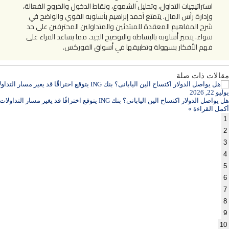
استراتيجيات التداول، وتحليل الشموع، ونقاط الدخول والخروج الفعالة،
وإدارة رأس المال. يتمتع أحمد إبراهيم بأسلوبه القوي والواضح في
شرح المفاهيم المعقدة للمبتدئين والمتداولين المحترفين على حد
سواء. يتميز أسلوبه بالبساطة والتوضيح الجيد، مما يساعد القراء على
فهم الأفكار بسهولة وتطبيقها في أسواق الفوركس.
مقالات ذات صلة
يوليو 22, 2026
هل يواصل الدولار اكتساح الين اليابانى؟ بنك ING يتوقع اختراقًا قد يغير مسار التداولات
أكمل القراءة »
1
2
3
4
5
6
7
8
9
10