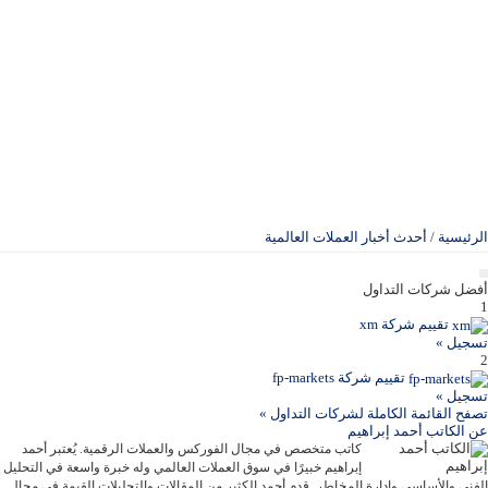
الرئيسية
/
أحدث أخبار العملات العالمية
أفضل شركات التداول
1
تقييم شركة xm
تسجيل »
2
تقييم شركة fp-markets
تسجيل »
تصفح القائمة الكاملة لشركات التداول »
عن
الكاتب أحمد إبراهيم
كاتب متخصص في مجال الفوركس والعملات الرقمية. يُعتبر أحمد
إبراهيم خبيرًا في سوق العملات العالمي وله خبرة واسعة في التحليل
الفني والأساسي وإدارة المخاطر. قدم أحمد الكثير من المقالات والتحليلات القيمة في مجال