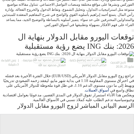
الفوركس ونشرها على مواقع مختلفة ومنصات التواصل الاجتماعي. تتناول مقالاته مواضيع
متنوعة مثل استراتيجيات التداول، وتحليل الشموع، ونقاط الدخول والخروج الفعالة، وإدارة
رأس المال. يتمتع أحمد إبراهيم بأسلوبه القوي والواضح في شرح المفاهيم المعقدة للمبتدئين
والمتداولين المحترفين على حد سواء. يتميز أسلوبه بالبساطة والتوضيح الجيد، مما يساعد
القراء على فهم الأفكار بسهولة وتطبيقها في أسواق الفوركس.
توقعات اليورو مقابل الدولار بنهاية ال
2026: بنك ING يضع رؤية مستقبلية
كتابة :
مراجعة :
| زمن القراءة:
تاريخ التحديث
3 دقيقة
الكاتب أحمد إبراهيم
المحلل محمود عبد الله
مايو 25, 2026
تراجع زوج اليورو مقابل الدولار الأمريكي (EUR/USD) خلال الفترة الأخيرة بعد فشله
في اختراق مستوى المقاومة 1.18 في بداية شهر مايو، ليفقد زخمه الصعودي تدريجيًا
ويهبط إلى ما دون مستوى الدعم 1.16، في ظل قوة ملحوظة للدولار الأمريكي على
نطاق واسع في
أسواق العملات
.
ويعكس هذا الأداء استمرار تفوق الدولار في المدى القصير، مدعومًا بعوامل اقتصادية
وجيوسياسية تدعم الطلب عليه كملاذ نسبي في الأسواق العالمية.
الرسم البيانى المباشر لزوج اليورو مقابل الدولار