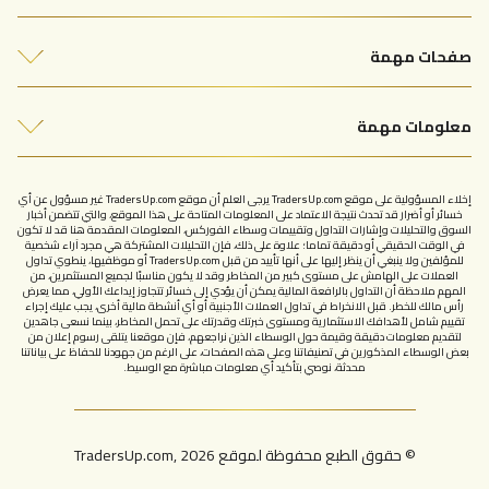
أفضل شركات التداول
صفحات مهمة
التحليلات الفنية
من نحن
مقالات التداول
معلومات مهمة
اتصل بنا
سياسة الخصوصية
الإبلاغ عن شركة نصابة
إخلاء المسؤولية على موقع TradersUp.com يرجى العلم أن موقع TradersUp.com غير مسؤول عن أي
شروط الاستخدام
خسائر أو أضرار قد تحدث نتيجة الاعتماد على المعلومات المتاحة على هذا الموقع، والتي تتضمن أخبار
السوق والتحليلات وإشارات التداول وتقييمات وسطاء الفوركس، المعلومات المقدمة هنا قد لا تكون
في الوقت الحقيقي أو دقيقة تماما؛ علاوة على ذلك، فإن التحليلات المشتركة هي مجرد آراء شخصية
للمؤلفين ولا ينبغي أن ينظر إليها على أنها تأييد من قبل TradersUp.com أو موظفيها، ينطوي تداول
العملات على الهامش على مستوى كبير من المخاطر وقد لا يكون مناسبًا لجميع المستثمرين، من
المهم ملاحظة أن التداول بالرافعة المالية يمكن أن يؤدي إلى خسائر تتجاوز إيداعك الأولي، مما يعرض
رأس مالك للخطر. قبل الانخراط في تداول العملات الأجنبية أو أي أنشطة مالية أخرى، يجب عليك إجراء
تقييم شامل لأهدافك الاستثمارية ومستوى خبرتك وقدرتك على تحمل المخاطر، بينما نسعى جاهدين
لتقديم معلومات دقيقة وقيمة حول الوسطاء الذين نراجعهم، فإن موقعنا يتلقى رسوم إعلان من
بعض الوسطاء المذكورين في تصنيفاتنا وعلى هذه الصفحات، على الرغم من جهودنا للحفاظ على بياناتنا
محدثة، نوصي بتأكيد أي معلومات مباشرة مع الوسيط.
© حقوق الطبع محفوظة لموقع TradersUp.com, 2026