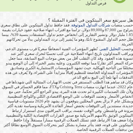
فرص التداول
هل سيرتفع سعر البيتكوين فى الفترة المقبلة ؟
حسب منصات
شركات التداول الموثوقة
. فقد حافظ تداول البيتكوين على نطاق سعري
يتراوح بين 87,000 و89,000 دولار، تزامنا مع اقتراب انتهاء صلاحية عقود خيارات بقيمة
1.85 مليار دولار. وتشير التقارير إلى انخفاض حجم تداول المشتقات بنسبة 39%، بينما
ظل حجم التداول المفتوح ثابتًا، وهو ما يُشير إلى تردد المتداولين بدلًا من تحركاتهم
الجريئة.
وحسب
التحليل الفنى
. تُظهر المؤشرات الفنية انضغاطًا سعريًا قرب مستوى الدعم،
ويراقب المتداولون تاريخ انتهاء الصلاحية عن كثب تحسبًا لتحرك سعري أكبر عند
تسوية هذه العقود. وقد كان التقلب أقل من بعض موجات البيع السابقة، مما جعل
حركة السعر أكثر تقاربًا مما توقعه الكثيرون. وعليه يشير الخبراء إلى أن الوضع يبدو
مختلفًا من الناحية الهيكلية. حيث تشهد المؤسسات الاستثمارية الكبرى وصناديق
المؤشرات المتداولة الخاضعة للتنظيم إقبالاً متزايداً على الشراء، ولا يُعرف عن هذه
التدفقات أنها تلجأ إلى البيع بدافع الذعر.
وكان قد ساهم هذا الطلب المستقر في تجنب الانهيارات المتتالية التي شهدناها في
عام 2022، عندما انهارت منصات Terra وCelsius وFTX، مما فاقم الخسائر في السوق.
ولأن تلك الصدمات الكبيرة لم تحدث هذه المرة، يبدو التراجع أكثر تحكماً، حتى مع
انخفاض الأسعار. وتعتمد التوقعات على الوضع الاقتصادي الكلي واللوائح التنظيمية.
وبشكل عام. لا يزال بعض المحللين يتوقعون أن يشهد عام 2026 مستويات قياسية
جديدة، مستندين إلى التوقعات بخفض أسعار الفائدة الأمريكية وسياسة نقدية أكثر
مرونة في واشنطن. وفي الوقت نفسه، يراقب المراقبون مدى استمرار ارتباط
البيتكوين الوثيق بالأسهم الأمريكية مع صدور القرارات الاقتصادية الكلية والتنظيمية.
وإذا ضعف هذا الارتباط، فقد تسلك العملات الرقمية مساراً مستقلاً. وإذا حافظ
البيتكوين على قوته، فقد يتأثر مساره بشكل كبير بتحركات السوق الأوسع نطاقًا أكثر
من تدفقات العملات الرقمية الخاصة.