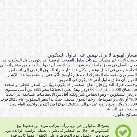
مسار الهبوط لا يزال يهمين على تداول البيتكوين
حسب الاداء عبر منصات
شركات تداول العملات الرقمية
. قد يكون تداول البيتكوين قد
دخل بالفعل في سوق هابطة منذ شهرين، وذلك بعد أن تحولت العديد من مؤشراته إلى
اتجاه هبوطي في أوائل نوفمبر. وكان قد أشار خبراء السوق الرقمى إلى انخفاض
السعر دون متوسطه المتحرك لمدة عام كأوضح تأكيد فني، واستخدموا هذه الإشارة
للقول بأن نطاق تداول أدنى قد يكون في الطريق.
وحسب
خبراء التداول
فإن القاع المحتمل قد يكون قريبًا من السعر الفعلي، والمحدد
فى نطاق 56,000 إلى 60,000 دولار. وهذا يعني انخفاضًا بنحو 55% عن أعلى مستوى
تاريخي للبيتكوين – وهو انخفاض كبير ولكنه أقل من الانخفاضات السابقة التي بلغت
70% أو 80%. وعموما فأن زخم السوق ضعيف. حيث بدأ سعر البيتكوين عام 2025 قرب
93,000 دولار، وبلغ ذروته عند حوالي 126,050 دولارًا في أكتوبر، واختتم العام دون
مستواه في البداية.
نصائح تداول:
ينصح المتداولون في تريدرزآب بترقب مزيد من ضغوط بيع
البيتكوين فى حال تم التفكير فى شراء العملة الرقمية الرائدة من
جديد ومن الافضل عدم المخاطرة على الاطلاق مهما كانت قوة