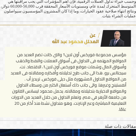
وحسب خبراء تداول العملات الرقمية، فإن أهم المؤشرات التي يجب مراقبتها هي
المتوسط المتحرك لمدة عام، ومستويات الأسعار المحققة قرب 56,000-60,000 دولار،
ونتائج انتهاء صلاحية عقود الخيارات، وما إذا كان المشترون المؤسسيون سيواصلون
عمليات الشراء بثبات.
عن
المحلل محمود عبد الله
مؤسس مجموعة فوركس أون لاين1 والتي كانت تضم العديد من
المواقع المهتمه فى التداول فى أسواق العملات والنفط والذهب
وأسواق المال وشملت موقع فوركس أون لاين1، الاقتصاد. نت،
سيجنالس برو. هذا الى جانب طرح تحليلاته وأفكاره ومقالاته فى العديد
من المواقع التداول المشهورة مثل ديلى فوركس. تريدرز أب .
أنفستينج وغيرها. والى جانب ذلك أستعان الكثير من وسطاء التداول
والمواقع الاخبارية بتحليلاته ومقالاته. يحمل محمود ليسانس القانون
من جامعة الأزهر في مصر، وتعلم التداول من خلال العديد من الدورات
التعليمية المباشرة وعبر الإنترنت. وهو متداول نشط منذ أكثر من 20
عامًا.
مقالات ذات صلة