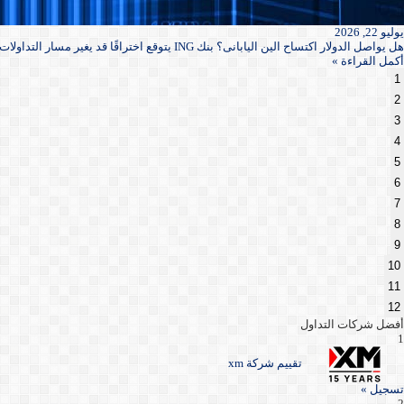
يوليو 22, 2026
هل يواصل الدولار اكتساح الين اليابانى؟ بنك ING يتوقع اختراقًا قد يغير مسار التداولات
أكمل القراءة »
1
2
3
4
5
6
7
8
9
10
11
12
أفضل شركات التداول
1
تقييم شركة xm
تسجيل »
2