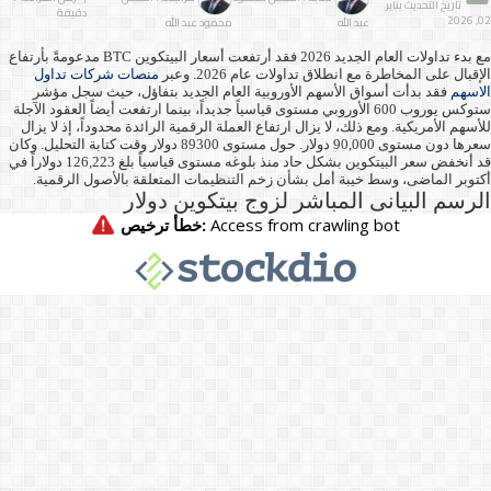
تاريخ التحديث يناير
دقيقة
02, 2026
عبد الله
محمود عبد الله
مع بدء تداولات العام الجديد 2026 فقد أرتفعت أسعار البيتكوين BTC مدعومةً بأرتفاع
الإقبال على المخاطرة مع انطلاق تداولات عام 2026. وعبر
منصات شركات تداول
الاسهم
فقد بدأت أسواق الأسهم الأوروبية العام الجديد بتفاؤل، حيث سجل مؤشر
ستوكس يوروب 600 الأوروبي مستوى قياسياً جديداً، بينما ارتفعت أيضاً العقود الآجلة
للأسهم الأمريكية. ومع ذلك، لا يزال ارتفاع العملة الرقمية الرائدة محدوداً، إذ لا يزال
سعرها دون مستوى 90,000 دولار. حول مستوى 89300 دولار وقت كتابة التحليل. وكان
قد أنخفض سعر البيتكوين بشكل حاد منذ بلوغه مستوى قياسياً بلغ 126,223 دولاراً في
أكتوبر الماضى، وسط خيبة أمل بشأن زخم التنظيمات المتعلقة بالأصول الرقمية.
الرسم البيانى المباشر لزوج بيتكوين دولار