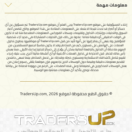
معلومات مهمة
اتصل بنا
سياسة الخصوصية
الإبلاغ عن شركة نصابة
إخلاء المسؤولية على موقع TradersUp.com يرجى العلم أن موقع TradersUp.com غير مسؤول عن أي
شروط الاستخدام
خسائر أو أضرار قد تحدث نتيجة الاعتماد على المعلومات المتاحة على هذا الموقع، والتي تتضمن أخبار
السوق والتحليلات وإشارات التداول وتقييمات وسطاء الفوركس، المعلومات المقدمة هنا قد لا تكون
في الوقت الحقيقي أو دقيقة تماما؛ علاوة على ذلك، فإن التحليلات المشتركة هي مجرد آراء شخصية
للمؤلفين ولا ينبغي أن ينظر إليها على أنها تأييد من قبل TradersUp.com أو موظفيها، ينطوي تداول
العملات على الهامش على مستوى كبير من المخاطر وقد لا يكون مناسبًا لجميع المستثمرين، من
المهم ملاحظة أن التداول بالرافعة المالية يمكن أن يؤدي إلى خسائر تتجاوز إيداعك الأولي، مما يعرض
رأس مالك للخطر. قبل الانخراط في تداول العملات الأجنبية أو أي أنشطة مالية أخرى، يجب عليك إجراء
تقييم شامل لأهدافك الاستثمارية ومستوى خبرتك وقدرتك على تحمل المخاطر، بينما نسعى جاهدين
لتقديم معلومات دقيقة وقيمة حول الوسطاء الذين نراجعهم، فإن موقعنا يتلقى رسوم إعلان من
بعض الوسطاء المذكورين في تصنيفاتنا وعلى هذه الصفحات، على الرغم من جهودنا للحفاظ على بياناتنا
محدثة، نوصي بتأكيد أي معلومات مباشرة مع الوسيط.
© حقوق الطبع محفوظة لموقع TradersUp.com, 2026