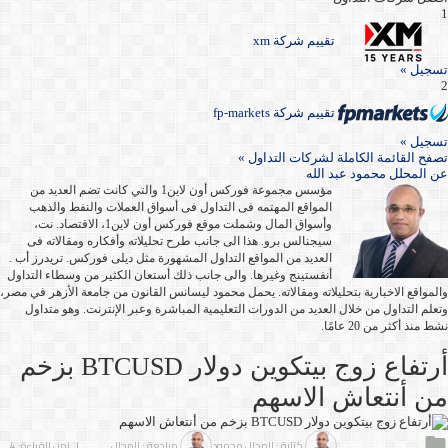
1
تقييم شركة xm
تسجيل »
2
تقييم شركة fp-markets
تسجيل »
تصفح القائمة الكاملة لشركات التداول »
عن
المحلل محمود عبد الله
مؤسس مجموعة فوركس أون لاين1 والتي كانت تضم العديد من
المواقع المهتمه فى التداول فى أسواق العملات والنفط والذهب
وأسواق المال وشملت موقع فوركس أون لاين1، الاقتصاد. نت،
سيجنالس برو. هذا الى جانب طرح تحليلاته وأفكاره ومقالاته فى
العديد من المواقع التداول المشهورة مثل ديلى فوركس. تريدرز أب .
أنفستينج وغيرها. والى جانب ذلك أستعان الكثير من وسطاء التداول
والمواقع الاخبارية بتحليلاته ومقالاته. يحمل محمود ليسانس القانون من جامعة الأزهر في مصر،
وتعلم التداول من خلال العديد من الدورات التعليمية المباشرة وعبر الإنترنت. وهو متداول
نشط منذ أكثر من 20 عامًا.
أرتفاع زوج بيتكوين دولار BTCUSD بزخم
من أنتعاش الاسهم
كتابة : المحلل محمود
مراجعة : المحلل
| زمن القراءة: 4