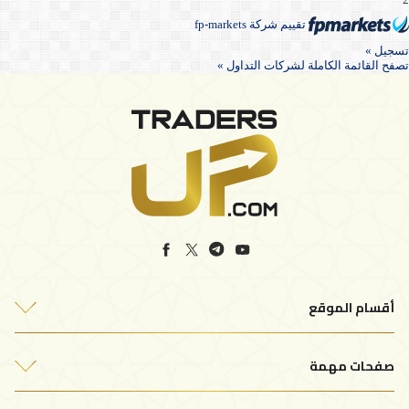
تقييم شركة fp-markets
تسجيل »
تصفح القائمة الكاملة لشركات التداول »
أقسام الموقع
أفضل شركات التداول
صفحات مهمة
التحليلات الفنية
من نحن
مقالات التداول