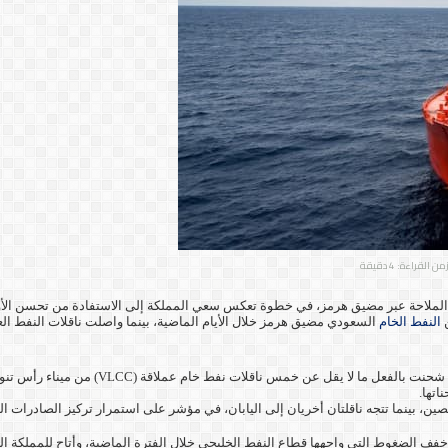
ن القراءة: 4 دقيقة
لملاحة عبر مضيق هرمز، في خطوة تعكس سعي المملكة إلى الاستفادة من تحسن الأوضاع
النفط الخام
السعودي مضيق هرمز خلال الأيام الماضية، بينما واصلت ناقلات النفط العم
وأظهرت بيانات الشحن أن شركة أرامكو السعودية
اتها.
ين، بينما تتجه ناقلتان أخريان إلى اليابان، في مؤشر على استمرار تركيز الصادرات ال
فف الضغوط التي واجهها قطاع النفط الخليجي خلال الفترة الماضية، وأتاح للمملكة الع