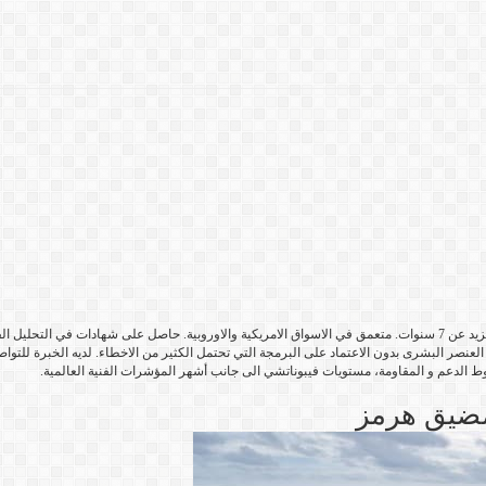
محلل وباحث في الاسواق المالية وخاصة الفوركس وهو صاحب خبرة تزيد عن 7 سنوات. متعمق في الاسواق الامريكية والاوروب
ى العنصر البشرى بدون الاعتماد على البرمجة التي تحتمل الكثير من الاخطاء. لديه الخبرة ل
طوط الدعم و المقاومة، مستويات فيبوناتشي الى جانب أشهر المؤشرات الفنية العالمية.
مضيق هرمز