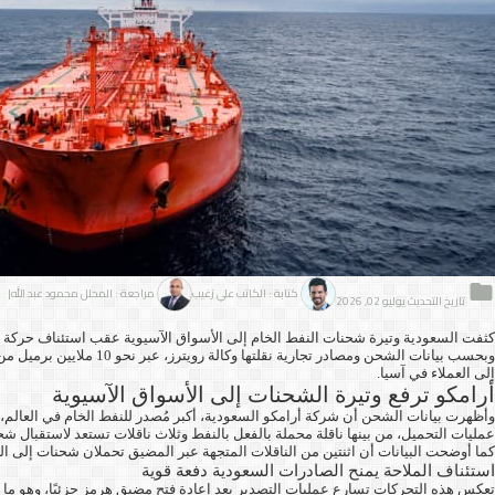
كتابة : الكاتب علي زغيب
مراجعة : المحلل محمود عبد الله
| زم
تاريخ التحديث يوليو 02, 2026
كثفت السعودية وتيرة شحنات النفط الخام إلى الأسواق الآسيوية عقب استئناف حركة ا
وبحسب بيانات الشحن ومصادر تجارية نقلتها وكالة رويترز، عبر نحو 10 ملايين برميل من
إلى العملاء في آسيا.
أرامكو ترفع وتيرة الشحنات إلى الأسواق الآسيوية
عمليات التحميل، من بينها ناقلة محملة بالفعل بالنفط وثلاث ناقلات تستعد لاستقبال شحن
كما أوضحت البيانات أن اثنتين من الناقلات المتجهة عبر المضيق تحملان شحنات إلى الص
استئناف الملاحة يمنح الصادرات السعودية دفعة قوية
تعكس هذه التحركات تسارع عمليات التصدير بعد إعادة فتح مضيق هرمز جزئيًا، وهو ما خ