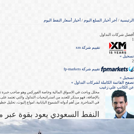
الرئيسية
/
آخر أخبار السلع اليوم
/
أخبار أسعار النفط اليوم
أفضل شركات التداول
1
تقييم شركة xm
تسجيل »
2
تقييم شركة fp-markets
تسجيل »
تصفح القائمة الكاملة لشركات التداول »
عن
الكاتب علي زغيب
بالإضافة، فهو مبتكر للعديد من استراتيجيات التداول والتي تعتمد عل
في المتاجرة. من أهم أدواته الشموع اليابانية، امواج إليوت، تحليل خ
النفط السعودي يعود بقوة عبر 