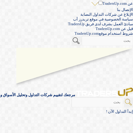
عن TradersUp.com
الإتصال بنا
الإبلاغ عن شركات التداول النصابة
سياسة الخصوصية في موقع تريدرز أب
مبادئ العمل بشرف لدى فريق TradersUp
قيل عن TradersUp.com
شروط استخدام موقعTradersUp.com
مرجعك لتقييم شركات التداول وتحليل الأسواق والأ
إبدأ التداول الآن !