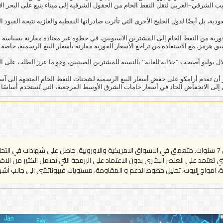
ب الشرقي–الغربي لنقل النفط الخام من الحقول الشرقية إلى ميناء ينبع على البحر 
 بل أيضًا لدول الخليج الأخرى التي تأثرت صادراتها النفطية والغازية نتيجة القيود ا
ورية من النفط الخام إلى المشترين الآسيويين، في خطوة غير معتادة مقارنة بسياسة ال
مز، مع الاستفادة من تراجع الأسعار الفورية مقارنة بأسعار البيع الرسمية، خاصة ب
ال يوليو أصبحت “جذابة للغاية” بالنسبة للمشترين الصينيين، وهو ما عزز الطلب على ا
 أن تقدم أرامكو على خفض أسعار البيع الرسمية لشحنات النفط الخام المتجهة إلى آسي
ي إلى الانخفاض الحاد في أسعار خامات الشرق الأوسط المرجعية، التي تُستخدم أساسًا في
محلل وباحث في الاسواق المالية وخاصة الفوركس وهو صاحب خبرة تزيد عن 7 سنوات. متعمق في الاسواق الامريكية والا
لتي تعتمد على العنصر البشرى بدون الاعتماد على البرمجة التي تحتمل الكثير من ا
نية، امواج إليوت، تحليل خطوط الدعم و المقاومة، مستويات فيبوناتشي الى جانب أشهر