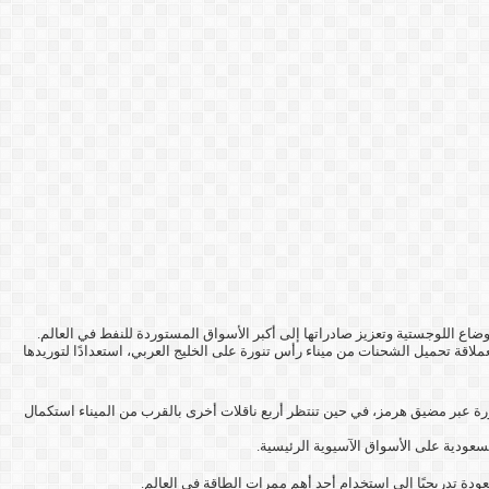
 اللوجستية وتعزيز صادراتها إلى أكبر الأسواق المستوردة للنفط في العالم.
لاقة تحميل الشحنات من ميناء رأس تنورة على الخليج العربي، استعدادًا لتوريدها
، أكبر مُصدر للنفط الخام في العالم، شحنت بالفعل ما لا يقل عن خمس ناقلات نفط خام عملاقة (VLCC) من ميناء رأس تنورة عبر مضيق هرمز، في حين تنتظر أربع ناقلات أخرى بالقرب من الميناء استكمال
سعودية على الأسواق الآسيوية الرئيسية.
ودة تدريجيًا إلى استخدام أحد أهم ممرات الطاقة في العالم.