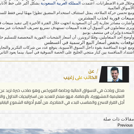
وخلال فترة الاضطرابات، اعتمدت
المملكة العربية السعودية
بشكل أكبر على خط الأنابي
الأسواق العالمية.
ومع تحسن حركة الملاحة، يمثل استئناف استخدام المضيق تطورًا مهمًا ليس فقط للسعودية،
مبيعات فورية لجذب المشترين
وأشارت مصادر تجارية إلى أن السعودية اتجهت خلال الفترة الأخيرة إلى تنفيذ مبيعات ف
ويرى متعاملون في السوق أن هذه المبيعات تستهدف تسريع تصريف الشحنات عبر مضيق هر
المتحدة وإيران في منتصف يونيو.
وأوضح أحد المتعاملين، وفقًا لرويترز، أن أسعار الشحنات الفورية المخصصة للتسليم خل
توقعات بخفض أسعار البيع الرسمية في أغسطس
ومع عودة المنافسة بقوة داخل السوق الآسيوية، يتوقع عدد من شركات التكرير والتجار
اشتداد المنافسة بين كبار منتجي الخليج على الحصة السوقية في آسيا، بينما يعود الثان
عن
الكاتب علي زغيب
التعليمية المشهورة. بالإضافة، فهو مبتكر للعديد من استراتيجيات التداول وا
أجل القرار الاسرع والمناسب للبدء في المتاجرة. من أهم أدواته الشموع اليابا
مقالات ذات صلة
Previous