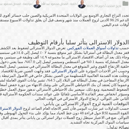
كتابة : المحلل محمود عبد الله
مراجعة : المحلل محمود عبد 
تاريخ التحديث أكتوبر 19, 2025
أوقات عدم اليقين.
الدولار الاسترالى يتأثر سلبا بأرقام التوظيف
حسب
تداولات أسواق العملات الفوركس
قفز معدل البطالة في أستراليا بشكل غير متوقع بنسبة ٠.٢٪ ليصل إلى ٤.٥٪ في سبتمبر، وفقًا لمكتب الإحصاء الأسترالي، والذي أصدر أيضًا معدلًا مُعدّلًا بالزيادة بنسبة ٠.١٪ إلى ٤.٣٪ لشهر أغسطس.
معدل المشاركة بنسبة 0.1
خلفية الارتفاع القوي وغير المتوقع في معدل البطالة الأسترالي في سبتمبر، ليصل المعدل ا
وحسب أخر الاحداث المؤثرة على
الدولار الاسترالى
. فقد وجّهت الصين ضربةً للاقتصاد 
وتجلّت هذه الصدمة العالمية المُستلهمة من الصين بشكل خاص في الأصول المرتبطة بالص
الارتفاع المفاجئ في معدل البطالة فى البلاد إلى 4.5%، تشير بيانات القوى العاملة لشهر سبتمبر إلى استمرار التباطؤ في سوق العمل. وهذه البيانات تجعل اجتماع مجلس إدارة بنك الاحتياطي الأسترالي القادم في نوفمبر أكثر صعوبة.
الضغوط التضخمية. ومع ذلك، سيعتبر بنك الاحتياطي الأسترالي تدهور سوق العمل خطرًا 
وسيؤثر انخفاض سعر الفائدة الأساسي تلقائيًا على عوائد سندات الحكومة الأسترالية ق
الثاني على التوالي، ارتفاع الدولار الأسترالي في الوقت الحالي.
التوقعات الفنية لزوج الدولار الاسترالى ين يابانى:
حسب التداولات عبر شارت اليومى فأن كسر الاتجاه العام الصاعد لزوج
الدولار الاسترا
التوالى. ضع فى الاعتبار سيظل زوج العملات دولار استرالى ين يابانى يتأثر بمدى أقبا
سياسات البنوك المركزية تجاه التشديد.
نصائح تداول: