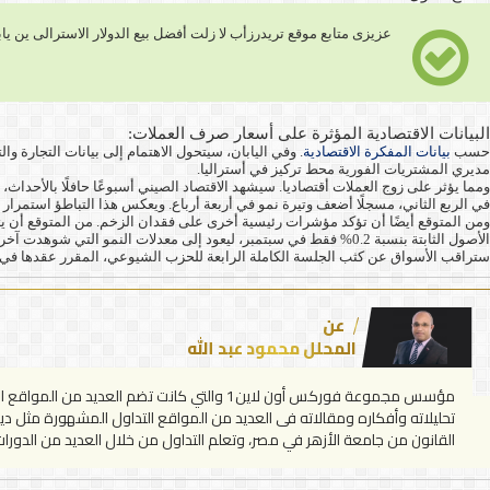
عزيزى متابع موقع تريدرزأب لا زلت أفضل بيع الدولار الاسترالى ين 
البيانات الاقتصادية المؤثرة على أسعار صرف العملات:
حسب
بيانات المفكرة الاقتصادية
مديري المشتريات الفورية محط تركيز في أستراليا.
في الربع الثاني، مسجلًا أضعف وتيرة نمو في أربعة أرباع. ويعكس هذا التباطؤ استمرار 
ستراقب الأسواق عن كثب الجلسة الكاملة الرابعة للحزب الشيوعي، المقرر عقدها في الفترة من 20 إلى 23 أكتوبر، بحثًا عن أي إشارات سياسية جديدة أو مراجعات لمقترح الخطة الخمسية
عن
المحلل محمود عبد الله
تحليلاته وأفكاره ومقالاته فى العديد من المواقع التداول المشهورة مثل ديل
القانون من جامعة الأزهر في مصر، وتعلم التداول من خلال العديد من الدورات التع