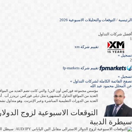
الرئيسية
/
التوقعات والتحليلات الاسبوعية 2026
أفضل شركات التداول
1
تقييم شركة xm
تسجيل »
2
تقييم شركة fp-markets
تسجيل »
تصفح القائمة الكاملة لشركات التداول »
عن
المحلل محمود عبد الله
العديد من المواقع التداول المشهورة مثل ديلى فوركس. تريدرز أب . أن
العديد من الدورات التعليمية المباشرة وعبر الإنترنت. وهو متداول نشط منذ أك
سيطرة الدببة