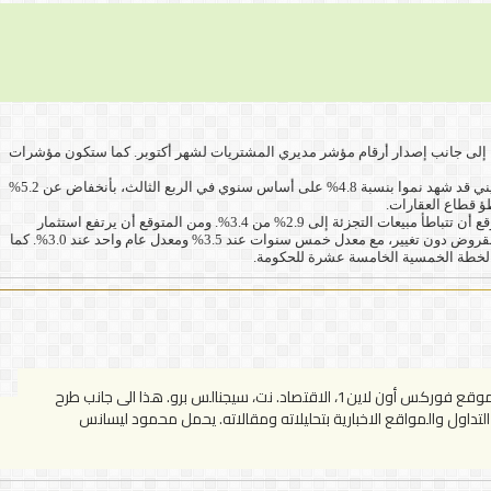
ليابان، سيتحول الاهتمام إلى بيانات التجارة والتضخم لشهر سبتمبر، حيث من المتوقع أن يرتفع التضخم الأساسي إلى 2.9% من 2.7%، إلى جانب إصدار أرقام مؤشر مديري المشتريات لشهر أكتوبر. كما ستكون مؤشرات
ومما يؤثر على زوج العملات أقتصاديا. سيشهد الاقتصاد الصيني أسبوعًا حافلًا بالأحداث، حيث يتصدر تقرير الناتج المحلي الإجمالي المشهد. ومن المتوقع أن يكون الاقتصاد الصيني قد شهد نموا بنسبة 4.8% على أساس سنوي في الربع الثالث، بأنخفاض عن 5.2%
طؤ قطاع العقارات.
ومن المتوقع أيضًا أن تؤكد مؤشرات رئيسية أخرى على فقدان الزخم. من المتوقع أن يتراجع نمو الإنتاج الصناعي الصينى إلى أدنى مستوى له في عام عند 5%، بينما من المتوقع أن تتباطأ مبيعات التجزئة إلى 2.9% من 3.4%. ومن المتوقع أن يرتفع استثمار
الأصول الثابتة بنسبة 0.2% فقط في سبتمبر، ليعود إلى معدلات النمو التي شوهدت آخر مرة خلال الجائحة. وعلى الصعيد النقدي، من المتوقع أن يظل سعر الفائدة الأساسي للقروض دون تغيير، مع معدل خمس سنوات عند 3.5% ومعدل عام واحد عند 3.0%. كما
مؤسس مجموعة فوركس أون لاين1 والتي كانت تضم العديد من المواقع المهتمه فى التداول فى أسواق العملات والنفط والذهب وأسواق المال وشملت موقع فوركس أون لاين1، الاقتصاد. نت، سيجنالس برو. هذا الى جانب طرح
لتداول والمواقع الاخبارية بتحليلاته ومقالاته. يحمل محمود ليسانس