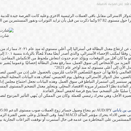
الله
| زمن القراءة: 6 دقيقة
الدعم 96.26 الادنى لزوج العملات منذ شهر ونصف قبل أن يغلق تداولات الاسبوع مستقرا حول مستوى 97.82 وكما 
شارت ا
. تعرض الدولار الأسترالي ل
% في أغسطس وسبتمبر ليصل إلى 67.0%، مما يعني دخول المزيد من الأشخاص إلى سوق العمل، مما رفع معدل البطالة
لآن إلى أعلى مستوى له منذ أواخر عام 2021”.
العالمي بإعلانها أن جميع المُصنّعين الأجانب مُلزمون بالحصول على إذن من الصين لتصد
ين، مثل الدولار الأسترالي. وبحلول يوم الخميس، تُضاف هذه البيانات المحلية المخيب
سلبيًا على التضخم، مما يتيح فرصة لخفض أسعار الفائدة.
صيرة الأجل، وهي محرك رئيسي للعملة. وكان من الممكن أن يُنهي التأثير المزدوج لتصا
لى ين يابانى
ل المستثمرين على المخاطرة من عدمه فى حال أستمرت أو توقفت النزاعات التجارية بين 