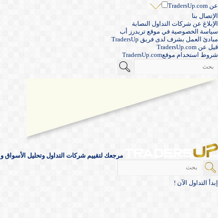
عن TradersUp.com
الإتصال بنا
الإبلاغ عن شركات التداول النصابة
سياسة الخصوصية في موقع تريدرز أب
مبادئ العمل بشرف لدى فريق TradersUp
قيل عن TradersUp.com
شروط استخدام موقعTradersUp.com
مرجعك لتقييم شركات التداول وتحليل الأسواق والأ
إبدأ التداول الآن !