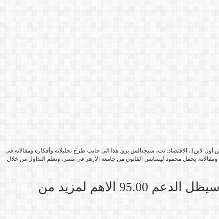
مؤسس مجموعة فوركس أون لاين1 والتي كانت تضم العديد من المواقع المهتمه فى التداول فى أسواق العملات والنفط والذهب وأسواق المال وشملت موقع فوركس أون لاين1، الاقتصاد. نت، سيجنالس برو. هذا الى جانب طرح تحليلاته وأفكاره ومقالاته فى
ته ومقالاته. يحمل محمود ليسانس القانون من جامعة الأزهر في مصر، وتعلم التداول من خلال
التوقعات الاسبوعية لزوج الدولار الاسترالى مقابل الين اليابانى AUD/JPY: سيظل الدعم 95.00 الاهم لمزيد من