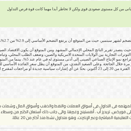
يابانى من كل مستوى صعودى قوى ولكن لا تخاطر أبدا مهما كانت قوة فرص التداول
. وفي ا
التوترات التجارية بين الولايات المتحدة الامريكية والصين، وضعف الطلب المحلي، وتبا
 الخامسة عشرة للحكومة.
ى فوركس. تريدرز أب . أنفستينج وغيرها. والى جانب ذلك أستعان الكثير من وسطاء ا
ليمية المباشرة وعبر الإنترنت. وهو متداول نشط منذ أكثر من 20 عامًا.