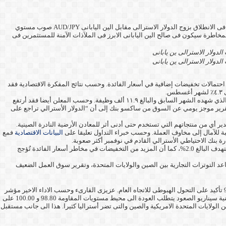
تجدد النزاع التجارى الاوسع بين الولايات المتحدة الامريكية والصين جلب خسائر أقوى للدولار الاسترالى مقابل باقى العملات الرئيسية الاخرى وعليه كانت الفرصة جيدة للدببة فى الانطلاق بزوج الدولار الاسترالى مقابل الين اليابانى AUD/JPY صوب مستوي
ذكرت من قبل بأن تزايد التوترات ونفور المستثمرين من المخاطرة سيكون فى صالح الين اليابانى الابرز فى الملآذات الآمنة للمستثمرين فى
لدولار الاسترالى ين يابانى
ضغوط بعد الكشف عن ارتفاع معدل البطالة في أستراليا إلى أعلى مستوى له منذ عام ٢٠٢١، مما زاد من احتمالات تخفيضات إضافية في أسعار الفائدة. وحسب نتائج المفكرة الاقتصادية فقد
وجاء ذلك بعد أن أضاف الاقتصاد الاسترالى ما مجموعه ١٤.٩ ألف وظيفة في سبتمبر، وهو ما كان أقل من التوقعات، ويؤكد عدم حدوث انتعاش ملحوظ من الانكماش المفاجئ الذي شهده الشهر السابق والبالغ ١١.٩ ألف وظيفة. وحسب المعلن أيضا فقد أرتفع
 إحصائيًا. وعموما يُشير تقرير موجز يومي عن السوق من ساكسو بنك إلى أن “الدولار الأسترالي تراجع على
ير أي من منتجاتهم التي تستخدم حتى أدنى أثر للمعادن الأرضية النادرة الصينية.
ة للآمال إلى مخاوف العملة. وحسب خبراء التداول تعليقا على
البيانات الاقتصادية
فمع
وعموما كان يُعتقد أن بنك الاحتياطي الأسترالي على وشك الانتهاء من دورة خفض أسعار الفائدة نظرًا لاستمرار مرونة الاقتصاد المحلي. ويتجاوز معدل التضخم المستوى المستهدف البالغ 2.0%، كما أن المزيد من التخفيضات في مخاطر أسعار الفائدة تُؤجج
عد التوترات التجارية بين الصين والولايات المتحدة، وتقرير سوق العمل الضعيف
AUD/JPY تم بنجاح وصول خسائر زوج العملات صوب مستوى الدعم 95.00 تأكيد على التحول الهبوطى للاتجاه العام. عزيزى القارىء وحسب الاداء الاخير مؤشر
القوة النسبية RSI حول قراءة 48 دون خط الحياد مما يؤكد على بدء التحول الهبوطى وفى نفس الاداء يتحرك مؤشر الماكد MACD أيضا. وفى المقابل وعلى نفس الفترة الزمنية سيناريو الصعود يتطلب العودة الى محيط مستويات المقاومة 98.80 و 100.00 على
الولايات المتحدة الامريكية والصين والتى تضر أستراليا كثيرا. هذا الى جانب مستقبل