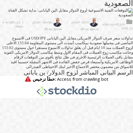
الصعودية
كتابة : المحلل
مراجعة : المحلل
| زمن القراءة: 4
تاريخ التحديث فبراير
دقيقة
21, 2026
محمود عبد الله
محمود عبد الله
تداولات سعر صرف الدولار الامريكى مقابل الين اليابانى USD/JPY فى الاسبوع
الماضى فى مجملها صعودية بمكاسب أمتدت الى مستوى المقاومة 155.64 الاعلى
لزوج العملات منذ 10 ايام قبل أن يغلق تداولات الاسبوع مستقرا حول مستوى 155.02
وجائت مكاسب زوج العملات فى المقام الاول وسط مكاسب الدولار الامريكى القوية
مقابل باقى العملات الرئيسية الاخرى فى ظل نتائج بأقوى من التوقعات لارقام
الوظائف الامريكية وأستبعاد فرص خفض الفائدة فى الاشهر المقبلة حسبما افيد
للاسواق من مضمون محضر الاجتماع الاخير لبنك الاحتياطى الفيدرالى.
الرسم البيانى المباشر لزوج الدولار/ ين يابانى