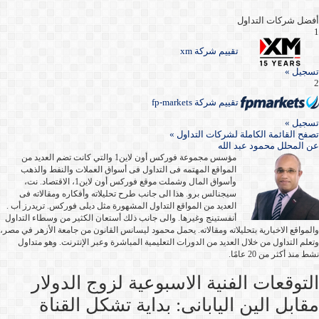
أفضل شركات التداول
1
تقييم شركة xm
تسجيل »
2
تقييم شركة fp-markets
تسجيل »
تصفح القائمة الكاملة لشركات التداول »
عن
المحلل محمود عبد الله
مؤسس مجموعة فوركس أون لاين1 والتي كانت تضم العديد من
المواقع المهتمه فى التداول فى أسواق العملات والنفط والذهب
وأسواق المال وشملت موقع فوركس أون لاين1، الاقتصاد. نت،
سيجنالس برو. هذا الى جانب طرح تحليلاته وأفكاره ومقالاته فى
العديد من المواقع التداول المشهورة مثل ديلى فوركس. تريدرز أب .
أنفستينج وغيرها. والى جانب ذلك أستعان الكثير من وسطاء التداول
والمواقع الاخبارية بتحليلاته ومقالاته. يحمل محمود ليسانس القانون من جامعة الأزهر في مصر،
وتعلم التداول من خلال العديد من الدورات التعليمية المباشرة وعبر الإنترنت. وهو متداول
نشط منذ أكثر من 20 عامًا.
التوقعات الفنية الاسبوعية لزوج الدولار
مقابل الين اليابانى: بداية تشكل القناة