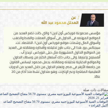
عن
المحلل محمود عبد الله
مؤسس مجموعة فوركس أون لاين1 والتي كانت تضم العديد من
المواقع المهتمه فى التداول فى أسواق العملات والنفط والذهب
وأسواق المال وشملت موقع فوركس أون لاين1، الاقتصاد. نت،
سيجنالس برو. هذا الى جانب طرح تحليلاته وأفكاره ومقالاته فى العديد
من المواقع التداول المشهورة مثل ديلى فوركس. تريدرز أب .
أنفستينج وغيرها. والى جانب ذلك أستعان الكثير من وسطاء التداول
والمواقع الاخبارية بتحليلاته ومقالاته. يحمل محمود ليسانس القانون
من جامعة الأزهر في مصر، وتعلم التداول من خلال العديد من الدورات
التعليمية المباشرة وعبر الإنترنت. وهو متداول نشط منذ أكثر من 20
عامًا.
مقالات ذات صلة
فبراير 21, 2026
التوقعات الفنية الأسبوعية لليورو/جنيه مصري: مستوى 56.70 مفتاح التصحيح الصاعد
أكمل القراءة »