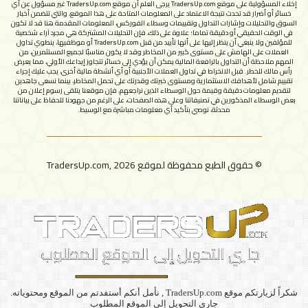
إخلاء المسؤولية على موقع TradersUp.com يرجى العلم أن موقع TradersUp.com غير مسؤول عن أي
شروط الاستخدام
خسائر أو أضرار قد تحدث نتيجة الاعتماد على المعلومات المتاحة على هذا الموقع، والتي تتضمن أخبار
السوق والتحليلات وإشارات التداول وتقييمات وسطاء الفوركس، المعلومات المقدمة هنا قد لا تكون
في الوقت الحقيقي أو دقيقة تماما؛ علاوة على ذلك، فإن التحليلات المشتركة هي مجرد آراء شخصية
للمؤلفين ولا ينبغي أن ينظر إليها على أنها تأييد من قبل TradersUp.com أو موظفيها، ينطوي تداول
العملات على الهامش على مستوى كبير من المخاطر وقد لا يكون مناسبًا لجميع المستثمرين، من
المهم ملاحظة أن التداول بالرافعة المالية يمكن أن يؤدي إلى خسائر تتجاوز إيداعك الأولي، مما يعرض
رأس مالك للخطر. قبل الانخراط في تداول العملات الأجنبية أو أي أنشطة مالية أخرى، يجب عليك إجراء
تقييم شامل لأهدافك الاستثمارية ومستوى خبرتك وقدرتك على تحمل المخاطر، بينما نسعى جاهدين
لتقديم معلومات دقيقة وقيمة حول الوسطاء الذين نراجعهم، فإن موقعنا يتلقى رسوم إعلان من
بعض الوسطاء المذكورين في تصنيفاتنا وعلى هذه الصفحات، على الرغم من جهودنا للحفاظ على بياناتنا
محدثة، نوصي بتأكيد أي معلومات مباشرة مع الوسيط.
© حقوق الطبع محفوظة لموقع TradersUp.com, 2026
​شكراً لزيارتكم موقع TradersUp.com , نأمل أنكم أستفدتم من الموقع ومحتوياته.
جاري التحويل إلى الموقع المطلوب