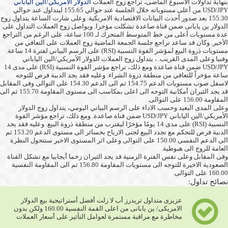
بنهاية تداولات الاسبوع الماضى، تراجع زوج العملات
الدولار الأمريكي/الين الياباني
USD/JPY من أعلى مستوياته خلال الجلسة عند حوالي 155.65 ليتداول عند حوالي
155.30 بعد صدور أحدث البيانات الاقتصادية الامريكية. وعلى شارت الساعة يتداول زوج
الدولار ين يابانى ضمن قناة صاعدة تشكلت مؤخرا. ويواصل زوج العملات التداول على
عدة مستويات أعلى من خط المتوسط المتحرك لـ 100 ساعة، على الرغم من التراجع
الأخير. وكان قد ساعد تراجع جلسة الجمعة الماضية زوج العملات على التعافي من
مستويات ذروة البيع لمؤشر القوة النسبية (RSI) على الرسم البياني لفترة 14 ساعة.
وفنيا وعلى المدى القريب. ، يتداول زوج العملات الدولار الأمريكي/الين الياباني
USD/JPY ضمن قناة صاعدة ومع ذلك، تراجع مؤشر القوة النسبية (RSI) على مدى 14
ساعة مؤخراً للتعافي من منطقة ذروة الشراء. وعليه فقد يجد الدببة فرص للتوجه
لاسفل صوب مستويات الدعم 154.75 ثم الى الدعم 154.30 على التوالى وفى المقابل
قد يجد الثيران أمكانية التوحه الى اعلى بمكاسب الى مستوى المقاومة 155.70 ثم الى
المقاومة 156.00 على التوالى.
وعلى المدى البعيد وحسب الاداء على الرسم البياني اليومي، يتداول زوج الدولار
الأمريكي/الين الياباني USD/JPY ضمن قناة صاعدة. ومع ذلك، تراجع مؤشر القوة
النسبية (RSI) على مدى 14 يومًا مؤخرًا ليقترب من منطقة ذروة البيع. وعليه فقد يجد
الدببة فرص للتحكم مع تجدد البيع لجنى الارباح بخسائر الى مستوى الدعم 153.20 ثم
الى الدعم النفسى 150.00 على التوالى وعلى اثر المستوى الاخير ستتحول النظرة
العامة للزوج الى هبوطية.
وفى المقابل وعلى نفس الفترة الزمنية قد يجد الثيران زخما أيجابيا مع تشكل القناة
الصعودية الاخيرة للتوجه الى مستويات المقاومة 156.80 ثم الى المقاومة النفسية
160.00 على التوالى.
نصائح تداول:
عزيزى متداول تريدرز أب لا زلت أفضل أستراتيجية بيع الدولار
الامريكى/ ين يابانى من اعلى القمة النفسية 160.00 ولكن بدون
مخاطرة مع مراقبة مستمرة لعوامل التأثير على أسعار العملات