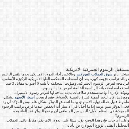
مستقبل الرسوم الجمركية الامريكية
مؤخرا تأثر
سوق العملات الفوركس
وبالاخص أداء الدولار الامريكى بعدما تلقى الرئيس
دونالد ترامب هزيمة كبيرة بعد أن أسقطت المحكمة العليا الأمريكية الركيزة الأساسية
لبرنامجه لفرض الرسوم الجمركية. وصوّتت المحكمة بأغلبية 6 أصوات مقابل 3 ضد
استخدامه لصلاحياته الرئاسية الخاصة لفرض هذه الرسوم.
وتؤكد الإدارة أنها ستستخدم صلاحيات بديلة متاحة لها لفرض رسوم الاستيراد.
ومع ذلك، كان للخبر أهمية كبيرة بالنسبة للأسواق: فقد ارتفعت
أسعار الأسهم
بشكل
ملحوظ قبيل عطلة نهاية الأسبوع، بينما انخفض الدولار بشكل عام. ومن المؤكد أن ردة
فعل الدولار تبدو غريبة إذا ما أخذنا في الاعتبار أنه انخفض عندما فرض ترامب الرسوم
الجمركية في المقام الأول؛ أليس من المنطقي أن يرتفع الدولار عند إلغاء هذه
الرسوم؟
وعلى أي حال، فإن هذا الوضع يؤثر سلبًا على الدولار الأمريكي مقابل باقى العملات.
التحليل الفنى لزوج الدولار/ ين يابانى: