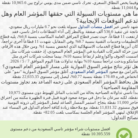
وفيما يخص النطاق السعري، تحرك تاسي ضمن مدى يومي تراوح بين 10,965.6 نقطة
و11,044.8 نقطة.
ما هي مستويات السيولة التي حققها المؤشر العام وهل
تدعم التوقعات الإيجابية؟
شهد تاسي عبر
افضل منصات التداول
سيولة بلغت نحو 6.7 مليارات ريال سعودي،
ناتجة عن تنفيذ 536.6 ألف صفقة. وبالنظر إلى أداء القطاعات داخل تاسي، فقد
ارتفعت 11 قطاعاً، حيث تصدر قطاع المرافق العامة المكاسب بنسبة 6.8%، يليه قطاع
التطبيقات وخدمات التقنية بنسبة 6.7%. وفي المقابل، شهدت 11 قطاعاً أخرى تراجعاً،
كان أبرزها قطاع الخدمات الاستهلاكية الذي انخفض بنسبة 1%. ومن خلال هذه الأرقام،
تبرز حركة الشركات القيادية في المؤشر العام السعودي، إذ حققت شركات مثل
اسمنت الجوف وأكوا وعلم ارتفاعاً بنسبة 10%، بينما سجلت شركات أخرى مثل
سابتكو وبدجت تراجعاً بنسبة 10% بنهاية تداولات هذا اليوم الموافق 7 / 5 / 2026.
هل تؤثر نتائج مؤشر السوق الموازية على مسار المؤشر العام السعودي؟
بالتزامن مع صعود
المؤشر العام السعودي
، أغلق مؤشر السوق الموازية “نمو” على
انخفاض قدره 176.49 نقطة بنسبة 0.77%، ليصل إلى مستوى 22,635.35 نقطة.
هل يحافظ المؤشر العام السعودي على زخمه الصاعد بعد تجاوز مستويات
المقاومة الصباحية؟
بدأ تاسي تداولاته الصباحية بحالة من التذبذب المائل للهبوط دون مستوى 10,975
نقطة، لكنه سرعان ما دخل في موجة صعود قوية قبيل فترة الظهيرة مكنته من اختراق
حاجز 11,000 نقطة بنجاح. استمر المسار الصاعد ليصل المؤشر إلى ذروته اليومية
فوق مستوى 11,031.32 نقطة، مع ملاحظة زيادة كثافة أحجام التداول في المساء عند
الإغلاق، لينهي المؤشر العام الجلسة بمكاسب بلغت 82.05+ نقطة.
نصائح التداول:
افضل مستويات شراء مؤشر تاسي السعودية من دعم مستوى
10.395.559 نقطة