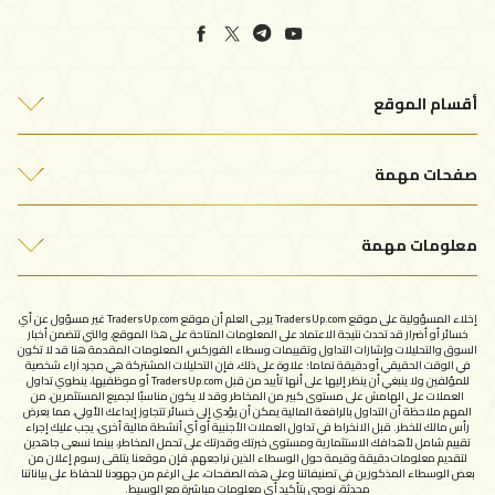
أقسام الموقع
أفضل شركات التداول
صفحات مهمة
التحليلات الفنية
من نحن
مقالات التداول
معلومات مهمة
اتصل بنا
سياسة الخصوصية
الإبلاغ عن شركة نصابة
إخلاء المسؤولية على موقع TradersUp.com يرجى العلم أن موقع TradersUp.com غير مسؤول عن أي
شروط الاستخدام
خسائر أو أضرار قد تحدث نتيجة الاعتماد على المعلومات المتاحة على هذا الموقع، والتي تتضمن أخبار
السوق والتحليلات وإشارات التداول وتقييمات وسطاء الفوركس، المعلومات المقدمة هنا قد لا تكون
في الوقت الحقيقي أو دقيقة تماما؛ علاوة على ذلك، فإن التحليلات المشتركة هي مجرد آراء شخصية
للمؤلفين ولا ينبغي أن ينظر إليها على أنها تأييد من قبل TradersUp.com أو موظفيها، ينطوي تداول
العملات على الهامش على مستوى كبير من المخاطر وقد لا يكون مناسبًا لجميع المستثمرين، من
المهم ملاحظة أن التداول بالرافعة المالية يمكن أن يؤدي إلى خسائر تتجاوز إيداعك الأولي، مما يعرض
رأس مالك للخطر. قبل الانخراط في تداول العملات الأجنبية أو أي أنشطة مالية أخرى، يجب عليك إجراء
تقييم شامل لأهدافك الاستثمارية ومستوى خبرتك وقدرتك على تحمل المخاطر، بينما نسعى جاهدين
لتقديم معلومات دقيقة وقيمة حول الوسطاء الذين نراجعهم، فإن موقعنا يتلقى رسوم إعلان من
بعض الوسطاء المذكورين في تصنيفاتنا وعلى هذه الصفحات، على الرغم من جهودنا للحفاظ على بياناتنا
محدثة، نوصي بتأكيد أي معلومات مباشرة مع الوسيط.