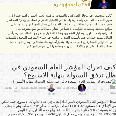
الكاتب أحمد إبراهيم
كاتب متخصص في مجال الفوركس والعملات الرقمية. يُعتبر أحمد إبراهيم خبيرًا في
سوق العملات العالمي وله خبرة واسعة في التحليل الفني والأساسي وإدارة المخاطر.
قدم أحمد الكثير من المقالات والتحليلات القيمة في مجال الفوركس ونشرها على
مواقع مختلفة ومنصات التواصل الاجتماعي. تتناول مقالاته مواضيع متنوعة مثل
استراتيجيات التداول، وتحليل الشموع، ونقاط الدخول والخروج الفعالة، وإدارة رأس
المال. يتمتع أحمد إبراهيم بأسلوبه القوي والواضح في شرح المفاهيم المعقدة للمبتدئين
والمتداولين المحترفين على حد سواء. يتميز أسلوبه بالبساطة والتوضيح الجيد، مما
يساعد القراء على فهم الأفكار بسهولة وتطبيقها في أسواق الفوركس.
كيف تحرك المؤشر العام السعودي في
ظل تدفق السيولة بنهاية الأسبوع؟
كتابة : الكاتب أحمد
مراجعة : المحلل محمود
| زمن القراءة:
تاريخ التحديث مايو 10,
دقيقتين
2026
إبراهيم
عبد الله
سجل المؤشر العام السعودي تاسي أداء إيجابيا في ختام تداولات الأسبوع، حيث تمكن
من الإغلاق عند مستوى 11,031.32 نقطة، مرتفعاً بمقدار 82.05 نقطة، وهو ما يمثل
زيادة بنسبة 0.75% مقارنة بالجلسة السابقة. وبلغ حجم التداول لهذا اليوم
298,895,998 سهم، بينما وصل معدل التداول لثلاثة أشهر نحو 278,550,951 سهم.