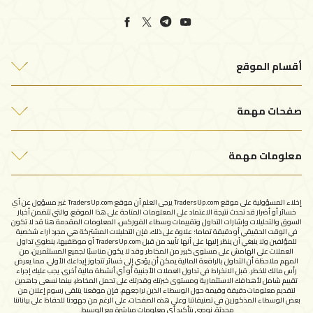
أقسام الموقع
أفضل شركات التداول
صفحات مهمة
التحليلات الفنية
من نحن
مقالات التداول
معلومات مهمة
اتصل بنا
سياسة الخصوصية
الإبلاغ عن شركة نصابة
إخلاء المسؤولية على موقع TradersUp.com يرجى العلم أن موقع TradersUp.com غير مسؤول عن أي
شروط الاستخدام
خسائر أو أضرار قد تحدث نتيجة الاعتماد على المعلومات المتاحة على هذا الموقع، والتي تتضمن أخبار
السوق والتحليلات وإشارات التداول وتقييمات وسطاء الفوركس، المعلومات المقدمة هنا قد لا تكون
في الوقت الحقيقي أو دقيقة تماما؛ علاوة على ذلك، فإن التحليلات المشتركة هي مجرد آراء شخصية
للمؤلفين ولا ينبغي أن ينظر إليها على أنها تأييد من قبل TradersUp.com أو موظفيها، ينطوي تداول
العملات على الهامش على مستوى كبير من المخاطر وقد لا يكون مناسبًا لجميع المستثمرين، من
المهم ملاحظة أن التداول بالرافعة المالية يمكن أن يؤدي إلى خسائر تتجاوز إيداعك الأولي، مما يعرض
رأس مالك للخطر. قبل الانخراط في تداول العملات الأجنبية أو أي أنشطة مالية أخرى، يجب عليك إجراء
تقييم شامل لأهدافك الاستثمارية ومستوى خبرتك وقدرتك على تحمل المخاطر، بينما نسعى جاهدين
لتقديم معلومات دقيقة وقيمة حول الوسطاء الذين نراجعهم، فإن موقعنا يتلقى رسوم إعلان من
بعض الوسطاء المذكورين في تصنيفاتنا وعلى هذه الصفحات، على الرغم من جهودنا للحفاظ على بياناتنا
محدثة، نوصي بتأكيد أي معلومات مباشرة مع الوسيط.