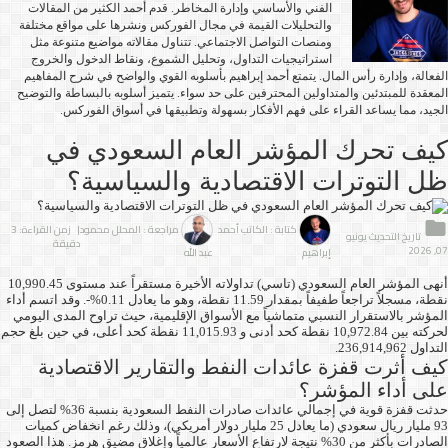
الفني والأساسي وإدارة المخاطر. قدم أحمد الكثير من المقالات
والتحليلات القيمة في مجال الفوركس ونشرها على مواقع مختلفة
ومنصات التواصل الاجتماعي. تتناول مقالاته مواضيع متنوعة مثل
استراتيجيات التداول، وتحليل الشموع، ونقاط الدخول والخروج
الفعالة، وإدارة رأس المال. يتمتع أحمد إبراهيم بأسلوبه القوي والواضح في شرح المفاهيم
المعقدة للمبتدئين والمتداولين المحترفين على حد سواء. يتميز أسلوبه بالبساطة والتوضيح
الجيد، مما يساعد القراء على فهم الأفكار بسهولة وتطبيقها في أسواق الفوركس.
كيف تحرك المؤشر العام السعودي في
ظل التوترات الاقتصادية والسياسية؟
كتابة : الكاتب أحمد
مراجعة : المحلل محمود
| زمن القراءة: 3
تاريخ التحديث يونيو
دقيقة
07, 2026
إبراهيم
عبد الله
أنهى المؤشر العام السعودي (تاسي) تداولاته الأخيرة مستقراً عند مستوى 10,990.45
نقطة، مسجلاً تراجعاً طفيفاً بمقدار 11.59 نقطة، وهو ما يعادل 0.11%-. وقد اتسم أداء
المؤشر بالاستقرار النسبي متماشياً مع الأسواق الإقليمية، حيث تراوح المدى اليومي
لحركته بين 10,972.84 نقطة كحد أدنى و 11,015.93 نقطة كحد أعلى، في حين بلغ حجم
التداول 236,914,962.
كيف أثرت قفزة عائدات النفط والتقارير الاقتصادية
على أداء المؤشر؟
حدثت قفزة قوية في إجمالي عائدات صادرات النفط السعودية بنسبة 36% لتصل إلى
93 مليار ريال سعودي (ما يعادل 25 مليار دولار أمريكي)، وذلك رغم انخفاض كميات
الصادرات بأكثر من 30% نتيجة لارتفاع الأسعار عالمياً وإغلاق مضيق هرمز. هذا الصعود