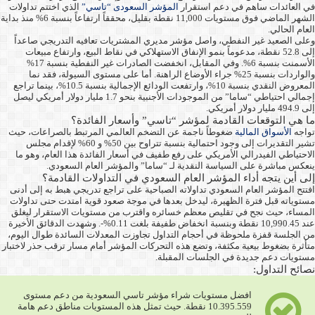
في العائدات ساهم في دعم استقرار
المؤشر السعودى “تاسي”
الذي اختتم تداولات
الشهر الماضي فوق مستويات 11,000 نقطة بقليل، محققاً ارتفاعاً بنسبة 6% منذ بداية
العام الحالي.
وعلى الصعيد غير النفطي، واصل مؤشر مديري المشتريات تعافيه التدريجي صاعداً
إلى 52.8 نقطة، مدعوماً بنمو الإنفاق الاستهلاكي في نقاط البيع، وارتفاع مبيعات
الأسمنت بنسبة 6%. وفي المقابل، انخفضت الصادرات غير النفطية بنسبة 17%
والواردات بنسبة 25% جراء الأوضاع الراهنة. أما على مستوى السيولة، فقد نما
المعروض النقدي بنسبة 10%، وارتفعت الودائع الإجمالية بنسبة 10.5%، بينما تراجع
إجمالي احتياطي “ساما” من الموجودات الأجنبية بنحو 1.7 مليار دولار أمريكي ليصل
إلى 494.9 مليار دولار أمريكي.
ما هي التوقعات القادمة لمؤشر “تاسي” وأسعار الفائدة؟
تواجه
الأسواق المالية
ضغوطاً ناجمة عن التضخم العالمي المرتبط بالصراعات، حيث
تشير التقديرات إلى وجود احتمالية بنسبة تتراوح بين 50% و 60% لإقدام مجلس
الاحتياطي الفيدرالي الأمريكي على رفع طفيف في أسعار الفائدة هذا العام، وهو ما
ينعكس مباشرة على السياسة النقدية لـ “ساما” والمؤشر العام السعودي.
إلى أين يتجه أداء المؤشر العام السعودي في التداولات القادمة؟
افتتح المؤشر العام السعودي تداولاته الصباحية على تراجع تدريجي هبط به إلى أدنى
مستوياته قبل فترة الظهيرة، ليدخل بعدها في موجة صعود قوية امتدت حتى تداولات
المساء، حيث نجح في تقليص معظم خسائره واقترب من مستويات الاستقرار ليغلق
عند 10,990.45 نقطة وبنسبة انخفاض طفيفة بلغت 0.11%-. وشهدت الدقائق الأخيرة
من الجلسة قفزة ملحوظة في أحجام التداول تجاوزت المعدلات السائدة طوال اليوم،
متأثرة بضغوط بيعية مكثفة، وتضع هذه التحركات المؤشر أمام مسار ترقب حذر لاختبار
مستويات دعم جديدة في الجلسات المقبلة.
نصائح التداول:
افضل مستويات شراء مؤشر تاسي السعودية من دعم مستوى
10.395.559 نقطة. حيث تمثل هذه المستويات مناطق دعم هامة