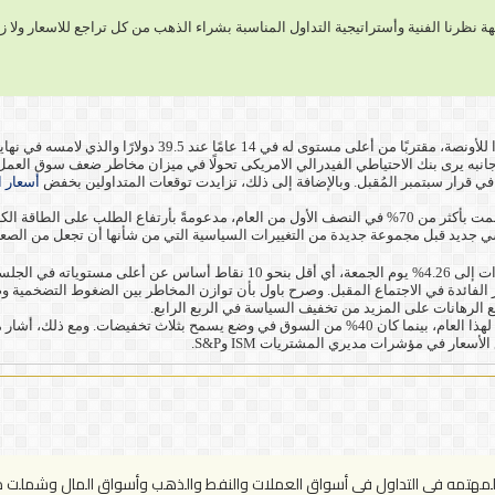
نظرنا الفنية وأستراتيجية التداول المناسبة بشراء الذهب من كل تراجع للاسعار ولا 
. فقد أرتفع سعر الفضة إلى 39 دولارًا للأونصة، مقتر
جانبه يرى بنك الاحتياطي الفيدرالي الامريكى تحولًا في ميزان مخاطر ضعف سوق العمل 
أسعار ا
فقد أنخفض العائد على سندات الخزانة الأمريكية لأجل 10 سنوات إلى 4.26% يو
 الفائدة في الاجتماع المقبل. وصرح باول بأن توازن المخاطر بين الضغوط التضخمية 
وفى هذا الصدد فقد أظهرت العقود الآجلة لأسعار الفائدة إجماعًا على خفضين إجماليين لهذا العام، بينما كان
عار في مؤشرات مديري المشتريات ISM وS&P.