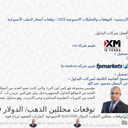
الرئيسية
/
التوقعات والتحليلات الاسبوعية 2026
/
توقعات أسعار الذهب الأسبوعية
أفضل شركات التداول
1
تقييم شركة xm
تسجيل »
2
تقييم شركة fp-markets
تسجيل »
تصفح القائمة الكاملة لشركات التداول »
عن
المحلل محمود عبد الله
العديد من المواقع التداول المشهورة مثل ديلى فوركس. تريدرز أب . أن
العديد من الدورات التعليمية المباشرة وعبر الإنترنت. وهو متداول نشط منذ أك
توقعات محللين الذهب/ الدولار XAU/USD الاسبوعية: أشارات الصعود تزداد قوة
كتابة : المحلل محمود عبد الله
مراجعة : المحلل محمود ع
تاريخ التحديث أغسطس 24, 2025