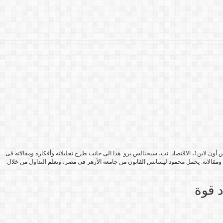
مؤسس مجموعة فوركس أون لاين1 والتي كانت تضم العديد من المواقع المهتمه فى التداول فى أسواق العملات والنفط والذهب وأسواق المال وشملت موقع فوركس أون لاين1، الاقتصاد. نت، سيجنالس برو. هذا الى جانب طرح تحليلاته وأفكاره ومقالاته فى
ته ومقالاته. يحمل محمود ليسانس القانون من جامعة الأزهر في مصر، وتعلم التداول من خلال