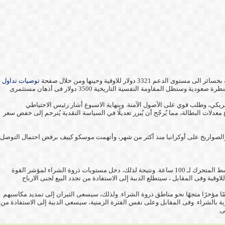
توصيات تداول
أوصينا بشراء سبائك الذهب من كل تراجع للاسعار. مؤشر الذهب أغلق تداولات الاسبوع مستقرا حول مستوى 3371 دولار للاوقية. تداول الذهب لا يزال يحظى بنظرة صعودية وستظل المقاومة النفسية التاريخية 3500 دولار فى أذهان مستثمرى
فيدرالي الأمريكي، وطلب قوي على الأصول الآمنة. وبنهاية الاسبوع أشار رئيس الاحتياطي
دلات البطالة، مما يُرجّح أن يُبرر تعديلًا في السياسة النقدية يُترجم إلى خفض سعر
ة والصواريخ على أوكرانيا منذ أكثر من شهر، وأتهمت موسكو كييف برفض احتمال التوصل
فقد يستمر سعر الذهب أمام الدولار الامريكى XAU/USD الآن ليتداول عند مستويات أعلى بقليل من خط المتوسط المتحرك لـ 100 ساعة. ونتيجة لذلك، دخل مستويات ذروة الشراء لمؤشر القوة
ة. وعلى المدى القريب ، سيتطلع الثيران إلى تمديد مكاسب الارتداد لاعلى الحالية بالتحرك صوب مستوى المقاومة 3389 دولار ثم الى المقاومة 3420 دولار للاوقية وفى المقابل ، سيتطلع الدببة إلى الاستفادة من تجدد البيع لجنى الارباح
دى البعيد وحسب الاداء على الرسم البياني اليومي، يتداول سعر الذهب / الدولار XAU/USD ضمن قناة حيادية. ومع ذلك، فقد أرتد مؤشر القوة النسبية (RSI) لـ 14 يومًا مؤخرًا متجهًا نحو مناطق ذروة الشراء. ولذلك، سيسعى الثيران إلى تمديد مكاسبهم
شرات الفنية صوب مستويات تشبع قوية بالشراء. وفى المقابل وعلى نفس الفترة الزمنية، سيسعى الدببة إلى الاستفادة من