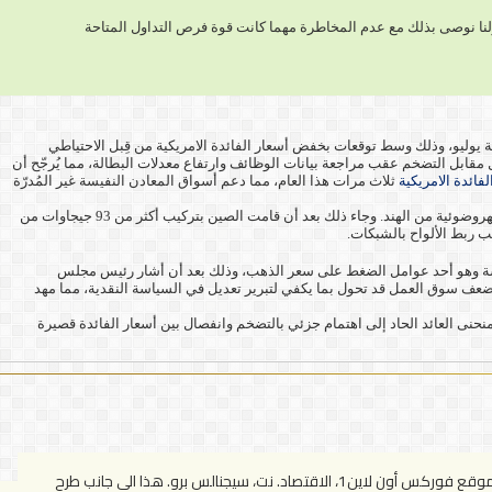
زلنا نوصى بذلك مع عدم المخاطرة مهما كانت قوة فرص التداول المتاحة
بًا من أعلى مستوى له في 14 عامًا عند 39.5 دولارًا والذي لامسه في نهاية يوليو، وذلك وسط توقعات بخفض أسعار الفائدة الامريكية من قِبل الاحتياطي
مقابل التضخم عقب مراجعة بيانات الوظائف وارتفاع معدلات البطالة، مما يُرجّح أن
لفائدة الامريكية
ثلاث مرات هذا العام، مما دعم أسواق المعادن النفيسة غير المُدرّة
وعلى الصعيد الصناعي، أظهرت بيانات جديدة أن صادرات الخلايا الشمسية من الصين نمت بأكثر من 70% في النصف الأول من العام، مدعومةً بأرتفاع الطلب على الطاقة الكهروضوئية من الهند. وجاء ذلك بعد أن قامت الصين بتركيب أكثر من 93 جيجاوات من
م الجمعة، أي أقل بنحو 10 نقاط أساس عن أعلى مستوياته في الجلسة وهو أحد عوامل الضغط على سعر الذهب، وذلك بعد أن أشار رئيس مجلس
وضعف سوق العمل قد تحول بما يكفي لتبرير تعديل في السياسة النقدية، مما مهد
 40% من السوق في وضع يسمح بثلاث تخفيضات. ومع ذلك، أشار منحنى العائد الحاد إلى اهتمام جزئي بالتضخم وانفصال بين أسعار الفائدة قصيرة
مؤسس مجموعة فوركس أون لاين1 والتي كانت تضم العديد من المواقع المهتمه فى التداول فى أسواق العملات والنفط والذهب وأسواق المال وشملت موقع فوركس أون لاين1، الاقتصاد. نت، سيجنالس برو. هذا الى جانب طرح