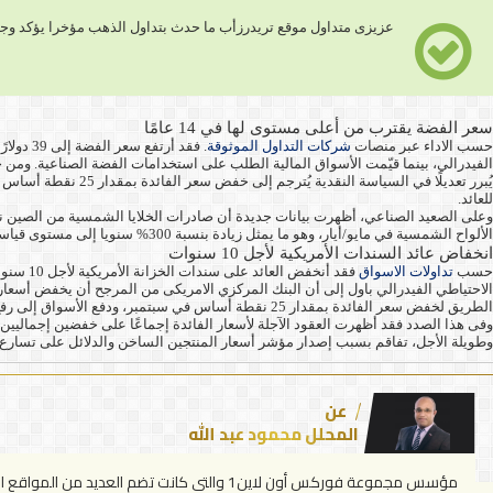
عزيزى متداول موقع تريدرزأب ما حدث بتداول الذهب مؤخرا يؤكد وجهة 
سعر الفضة يقترب من أعلى مستوى لها في 14 عامًا
حسب الاداء عبر منصات
شركات التداول الموثوقة
الفيدرالي، بينما قيّمت الأسواق المالية الطلب على استخدامات الفضة الصناعية. ومن 
يُبرر تعديلًا في السياسة النقدية يُترجم إلى خفض سعر الفائدة بمقدار 25 نقطة أساس في قرار سبتمبر المُقبل. وبالإضافة إلى ذلك، تزايدت توقعات المتداولين بخفض
للعائد.
الألواح الشمسية في مايو/أيار، وهو ما يمثل زيادة بنسبة 300% سنويا إلى مستوى قياسي جديد قبل مجموعة جديدة من التغييرات السياسية التي من شأنها أن تجعل من الصعب ربط الألواح بالشبكات.
انخفاض عائد السندات الأمريكية لأجل 10 سنوات
حسب
تداولات الاسواق
الاحتياطي الفيدرالي باول إلى أن البنك المركزي الامريكى من المرجح أن يخفض أسعار
الطريق لخفض سعر الفائدة بمقدار 25 نقطة أساس في سبتمبر، ودفع الأسواق إلى رفع الرهانات على المزيد من تخفيف السياسة في الربع الرابع.
وطويلة الأجل، تفاقم بسبب إصدار مؤشر أسعار المنتجين الساخن والدلائل على تسارع الأس
عن
المحلل محمود عبد الله