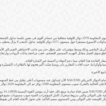
 للاوقية وحينها ومن خلال صفحة
مة ال 3500 دولار للاوقية فى أبريل الماضى وذلك وسط مؤشرات على تحوّل حذر من جانب الاحتياطي ال
اطؤ سوق العمل مقابل التهديد المستمر للتضخم، عقب مراجعة بيانات الرواتب وارتفاع مع
ار الفائدة هذا العام، مما دعم المعادن الثمينة غير المُدرّة للعائد.
 وأوكرانيا، حيث أفادت التقارير بأن روسيا شنّت أكبر هجوم لها بالطائرات المُسيّر
النسبية لـ 14 ساع
وعلى الم
رك صوب مستويات المقاومة 3465 دولار ثم الى المقاومة 3530 دولار للاوقية على التوالى والتى بدروها ستحرك كامل المؤ