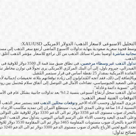
التحليل الاسبوعى لاسعار الذهب/ الدولار الامريكى XAU/USD:
وسط فجوة سعرية صعودية بنهاية تداولات الاسبوع الماضى أرتفع سعر الذهب إلى مستوى المقاومة 3378 دولار للاوقية متعافيا من خسائر أقوى فى نفس جلسة تداول الجمعة بخسائر الى مستوى الدعم 3321 دولار
مجانية مباشرة
الذهب.
تداول الذهب عبر وسطاء مرخصين
، فى نطاق ضيق منذ ق
الفيدرالي، جيروم باول، إلى أن البنك المركزي الامريكى يرى تحولًا في توازن مخاطر تب
الفائدة الامريكية بمقدار 25 نقطة أساس في قرار سبتمبر المُقبل.
وبالإضافة إلى ذلك، فقد أتجه المُتداولون إلى زيادة توقعاتهم بثلاثة تخفيضات إجمالية لأسع
وعلى الصعيد الجيوسياسي، تضاءلت الآمال في التوصل إلى أتفاق سلام مُحتمل بين روسيا
إلى “تسوية دائمة وعادلة”.
تداول الذهب سجل أرتفاع أسبوعى بنسبة 1.2% بعد تداولات جانبية بشكل عام في الأسابيع الأخيرة.
التوقعات الفنية لسعر الذهب:
عزيزى المتداول وحسب الاداء الاخير و
توقعات محللين الذهب
بالتحرك صوب مستوى الدعم 3358 دولار ثم الى الدعم 3330 دولار للاوقية على التوالى.
الاخيرة بالتح
تجدد البيع لجني الأرباح بالتحرك صوب مستوى الدعم 3300 دولار ثم الى الدعم 3240 دولار للاونصة على التوالى ومن المستوى سيتم التأكيد على تحول الاتجاه العام الى هبوطى.
نصائح تداول: