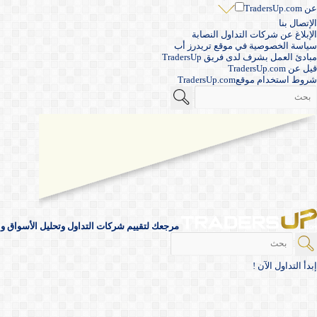
عن TradersUp.com
الإتصال بنا
الإبلاغ عن شركات التداول النصابة
سياسة الخصوصية في موقع تريدرز أب
مبادئ العمل بشرف لدى فريق TradersUp
قيل عن TradersUp.com
شروط استخدام موقعTradersUp.com
مرجعك لتقييم شركات التداول وتحليل الأسواق والأ
إبدأ التداول الآن !