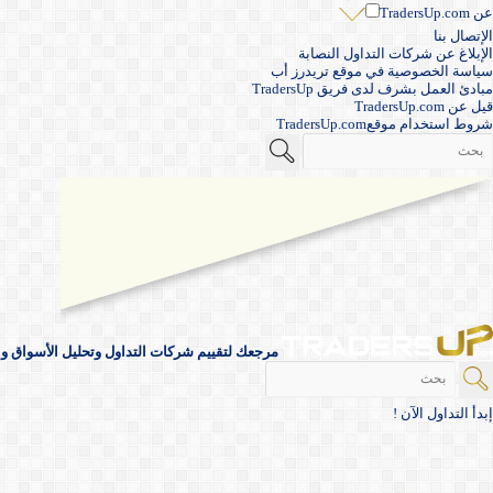
عن TradersUp.com
الإتصال بنا
الإبلاغ عن شركات التداول النصابة
سياسة الخصوصية في موقع تريدرز أب
مبادئ العمل بشرف لدى فريق TradersUp
قيل عن TradersUp.com
شروط استخدام موقعTradersUp.com
مرجعك لتقييم شركات التداول وتحليل الأسواق والأ
إبدأ التداول الآن !