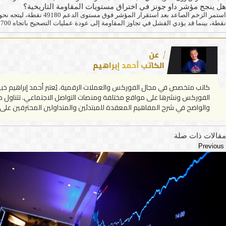
هل ينجح مؤشر داو جونز في اختراق مستويات المقاومة التاريخية؟
نقطة، بينما قد يؤدي الفشل في تجاوز المقاومة إلى عودة عمليات التصحيح باتجاه 49700 و49450 نقطة. وتراوحت توقعات التداول اليومية بين 49840 و50310 نقاط، مع ترجيحات باستمرار الاتجاه المرتفع في حال تحقق الاختراق
عن
الكاتب أحمد إبراهيم
كاتب متخصص في مجال الفوركس والعملات الرقمية. يُعتبر أحمد إبراهيم خبير
الفوركس ونشرها على مواقع مختلفة ومنصات التواصل الاجتماعي. تتناول مقالا
والواضح في شرح المفاهيم المعقدة للمبتدئين والمتداولين المحترفين على ح
مقالات ذات صلة
Previous