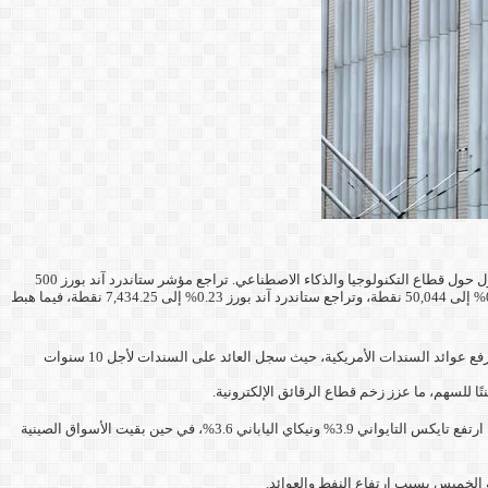
تباين أداء الأسهم الأمريكية خلال جلسة الخميس وسط ضغوط ناتجة عن ارتفاع أسعار النفط وصعود عوائد السندات، مقابل دعم من نتائج قوية لشركة إنفيديا واستمرار التفاؤل حول قطاع التكنولوجيا والذكاء الاصطناعي. تراجع مؤشر ستاندرد آند بورز 500
0.10% إلى 50,044 نقطة، وتراجع ستاندرد آند بورز 0.23% إلى 7,434.25 نقطة، فيما هبط
بعد صعود خام برنت بنسبة 3% إلى نحو 108 دولارات، وخام غرب تكساس بنسبة 3% إلى 102 دولار، ما زاد من مخاوف التضخم ورفع عوائد السندات الأمريكية، حيث سجل العائد على السندات لأجل 10 سنوات
ارتفعت المؤشرات الآسيوية بشكل قوي بقيادة أسهم التكنولوجيا، حيث قفز مؤشر كوسبي الكوري 8% مدفوعًا بصعود سامسونغ بنسبة 7.5% وSK هاينكس بنسبة 11.3%. كما ارتفع تايكس التايواني 3.9% ونيكاي الياباني 3.6%، في حين بقيت الأسواق الصينية