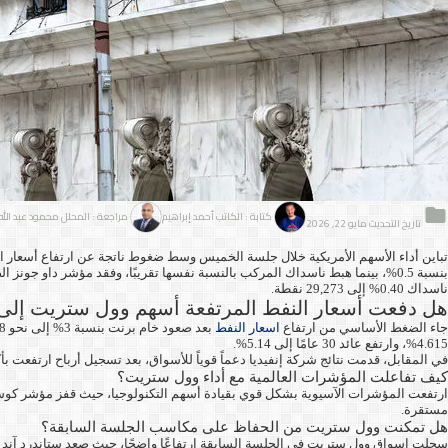
كتابة : الكاتب أحمد إبراهيم
مراجعة : المحلل محمود عبد الله
تاريخ التحديث مايو 22, 2026
بنسبة 0.5%، بينما هبط ناسداك المركب بالنسبة نفسها تقريبًا، وفقد مؤشر داو جونز الصناعي نحو 276 نقطة أو 0.6%. وعلى صعيد العقود الآجلة، انخفض
ناسداك 0.40% إلى 29,273 نقطة.
هل دفعت أسعار النفط المرتفعة أسهم وول ستريت إلى 
جاء الضغط الأساسي من ارتفاع
اسعار النفط
4.615%، وارتفع عائد 30 عامًا إلى 5.14%.
في المقابل، قدمت نتائج شركة إنفيديا دعماً قوياً للأسواق، بعد تسجيل أرباح ارتفعت بأكثر من 200% وإيرادات زادت بنسبة 85%، إضافة إلى رفع التوزيعات الفصلية إلى 25 سنتًا للسهم، ما عزز زخم قطاع الرق
كيف تفاعلت المؤشرات العالمية مع أداء وول ستريت؟
مستقرة.
هل تمكنت وول ستريت من الحفاظ على مكاسب الجلسة السابقة؟
سجلت اسواق وول ستريت في الجلسة السابقة ارتفاعًا واضحًا، حيث صعد ستاندرد آند بورز 500 بنسبة 1.1% وناسداك 1.5% وداو جونز 1.3%، قبل أن تعود الضغوط في جلسة الخميس بسبب ارتفاع النفط