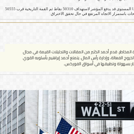
استمر الزخم الصاعد بعد استقرار المؤشر فوق مستوى الدعم 49180 نقطة، ليتجه نحو الضغط على المقاومة الرئيسية عند 50100 نقطة. وتشير التقديرات إلى أن اختراق هذا المستوى قد يدفع المؤشر لاستهداف 50310 نقاط ثم القمة التاريخية قرب 50555
لمخاطر. قدم أحمد الكثير من المقالات والتحليلات القيمة في مجال
وج الفعالة، وإدارة رأس المال. يتمتع أحمد إبراهيم بأسلوبه القوي
فكار بسهولة وتطبيقها في أسواق الفوركس.