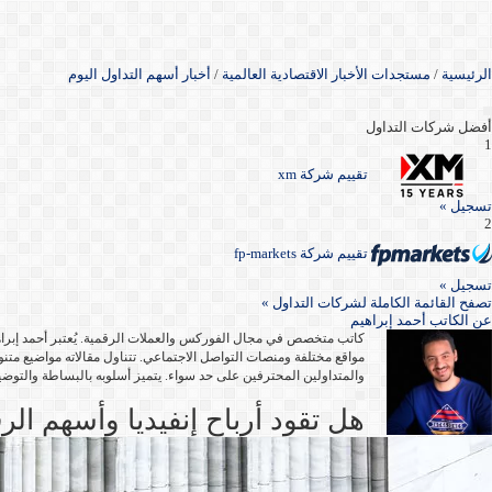
الرئيسية
/
مستجدات الأخبار الاقتصادية العالمية
/
أخبار أسهم التداول اليوم
أفضل شركات التداول
1
تقييم شركة xm
تسجيل »
2
تقييم شركة fp-markets
تسجيل »
تصفح القائمة الكاملة لشركات التداول »
عن
الكاتب أحمد إبراهيم
كاتب متخصص في مجال الفوركس والعملات الرقمية. يُعتبر أحمد إبراه
مواقع مختلفة ومنصات التواصل الاجتماعي. تتناول مقالاته مواضيع متنو
والمتداولين المحترفين على حد سواء. يتميز أسلوبه بالبساطة والتوض
هل تقود أرباح إنفيديا وأسهم ال