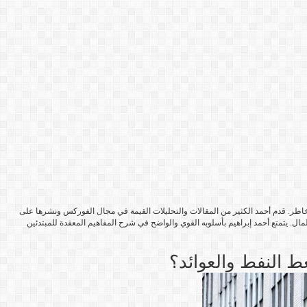
خاطر. قدم أحمد الكثير من المقالات والتحليلات القيمة في مجال الفوركس ونشرها على
مال. يتمتع أحمد إبراهيم بأسلوبه القوي والواضح في شرح المفاهيم المعقدة للمبتدئين
ط النفط والعوائد؟