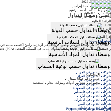
نشر: أبريل 9, 2026
كتابة: الكاتب أحمد إبراهيم
مراجعة: الكاتب أحمد إبراهيم
هيئات الرقابة المالية
أفضل وسطاء التداول
ASIC, BaFin, CySEC, FCA
الرافعة المالية
1:30
الإيداع الأدنى
وسطاء التداول حسب الدولة
$500
إقرأ المزيد
إستعراض شركة
وسطاء تداول العملات الرقمية
Pepperstone هي وسيط فوركس وعقود فروقات عبر الإنترنت راسخ اكتسب سمعة قوي
والاستثمارات الأسترالية (ASIC) وهيئة السلوك المالي في المملكة المتحدة (FCA). تجعل الموارد التعليمية الشاملة وأدوات التداول المتقدمة لشركة Pepperstone منها خيارًا شائعًا لكل من المتداولين المبتدئين والمتمرسين.
وسطاء تداول المواد الأساسية
وسطاء تداول حسب نوعية الحساب
شركات التداول في الجزائر
الإيجابيات:
شركات التداول في العراق
خدمة ودعم عملاء ممتازان
شركات التداول في مصر
مجموعة واسعة من أدوات وميزات التداول المتقدمة
شركات التداول في المغرب
شركات التداول في السعودية
شركات التداول في فلسطين
شركات التداول في الأردن
شركات التداول في الامارات
شركات التداول في اليمن
شركات التداول في لبنان
إفتح حساب مع شركة Pepperstone