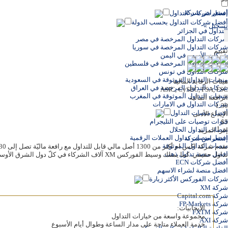
إستعراض شركة
أفضل شركات التداول
أفضل شركات التداول بحسب الدولة
تسجيل »
التداول في الجزائر
شركات التداول المرخصة في مصر
شركات التداول المرخصة في سوريا
تقييم
شركات الأسهم في اليمن
شركات التداول المرخصة في فلسطين
شركات التداول في تونس
منصات التداول الموثوقة في السعودية
هيئات الرقابة المالية
شركات التداول المرخصة في العراق
ASIC, CySEC, FSA, FSC
منصات التداول الموثوقة في المغرب
الرافعة المالية
شركات التداول في الامارات
1:30
أفضل منصات التداول
الإيداع الأدنى
قنوات توصيات على التليجرام
$5
منصات التداول الحلال
إقرأ المزيد
افضل منصات تداول العملات الرقمية
إستعراض شركة
منصات التداول الموثوقة
افضل منصة تداول ذهب
تداول حقيقي. كما يمتلك وسيط الفوركس XM آلاف الشركاء في كلّ دول الشرق الأوسط الذين يحيلون إليه العملاء الجدد. ويجعل ذلك إمكانيّة معرفة ما إذا كانت هذه الشركة موثوقة أسهل بكثير من خلال التكلّم مع آلاف العملاء التابعين لها.
أفضل شركات ECN
افضل منصة لشراء الاسهم
شركات الفوركس الأكثر زيارة
شركة XM
شركة Capital.com
شركة FP-Markets
الإيجابيات:
شركة FXTM
مجموعة واسعة من خيارات التداول
شركة AXI
خدمة العملاء متاحة على مدار الساعة وطوال أيام الأسبوع