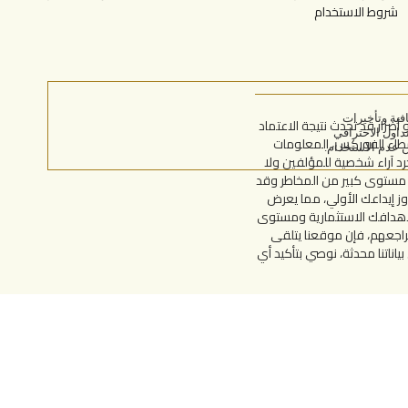
شروط الاستخدام
ية وتأخيرات
TradersUp.c غير مسؤول عن أي خسائر أو أضرار قد تحدث نتيجة الاعتماد
داول الاحترافي
وسطاء الفوركس، المعلومات
د آراء شخصية للمؤلفين ولا
ملات على الهامش على مستوى كبير من المخاطر وقد
وز إيداعك الأولي، مما يعرض
 لأهدافك الاستثمارية ومستوى
راجعهم، فإن موقعنا يتلقى
ناتنا محدثة، نوصي بتأكيد أي