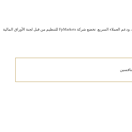
FpMarkets هي وسيط فوركس وعقود فروقات عالمي يقدم مجموعة شاملة من منتجات وخدمات التداول. تشتهر الشركة بمنصات التداول المتقدمة، وفروق الأسعار التنافسية، ودعم العملاء السريع. تخضع شركة FpMarkets للتنظيم من قبل لجنة الأوراق المالية
منافسين