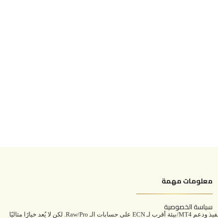
معلومات مهمة
سياسة الخصوصية
AXI وسيط مرخص بعدة تراخيص، موجّه بالدرجة الأولى للمتداولين ذوي الخبرة والمتوسطين، خصوصًا محبي السكالبينغ والتداول النشط بفضل السبريد المنخفض وسرعة التنفيذ ودعم MT4/بيئة أقرب لـ ECN على حسابات الـ Raw/Pro. لكن لا يُعد خيارًا مثاليًا