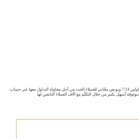
تقدم شركة اكس ام أكثر من 1300 أصل مالي قابل للتداول مع رافعة ماليّة تصل إلى 1:30 وبونص إيداع يصل حتى 500 دولار حسب المنطقة، إضافةً إلى دعم فنّي متوفّر للمتداولين 7/24 وبونص مجّاني للعملاء الجدد من أجل محاولة التداول معها عبر حساب