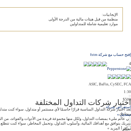
الإيجابيات:
منظمة من قبل هيئات مالية من الدرجة الأولى
موارد تعليمية شاملة للمتداولين
إفتح حساب مع شركة fxtm
4
ASIC, BaFin, CySEC, FCA
1:30
$500
اختيار شركات التداول المختلفة
إستعراض شركة
يعد اختيار شركة التداول المناسبة قرارًا حاسمًا لأي مستثمر أو متداول، سواء كنت متداو
ونجاحك.
تسجيل »
في عالم مليء بمنصات التداول، ولكل منها مجموعة فريدة من الأدوات والفوائد، من ال
شريك يتوافق مع أهدافك المالية، وأسلوب التداول، وتحمل المخاطر، سواء كنت تتطلع إل
اقرأ المزيد »
تقييم