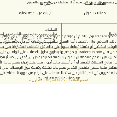
التحليلات الفنية
اتصل بنا
ليمي مبسط جدًا، إضافة إلى وجود آراء مختلطة حول السحب والتحقق.
مقالات التداول
الإبلاغ عن شركة نصابة
السلبيات:
تجارب سحب مختلطة مع طلبات تحقق إضاف
إخلاء المسؤولية على موقع TradersUp.com يرجى العلم أن موقع om
غير مناسب للمبتدئين نظرًا للتركيز على الت
 هذا الموقع، والتي تتضمن أخبار السوق والتحليلات وإشارات التداول وتقييمات 
تطبيق رسوم عدم النشاط بعد 12 شهرًا من عدم الاستخدام.
الوقت الحقيقي أو دقيقة تماما؛ علاوة على ذلك، فإن التحليلات المشتركة هي مجر
ينبغي أن ينظر إليها على أنها تأييد من قبل TradersUp.com أو موظفيها، ينطوي تداول الع
ثمرين، من المهم ملاحظة أن التداول بالرافعة المالية يمكن أن يؤدي إلى خسائر تتجا
 في تداول العملات الأجنبية أو أي أنشطة مالية أخرى، يجب عليك إجراء تقييم شامل
خاطر، بينما نسعى جاهدين لتقديم معلومات دقيقة وقيمة حول الوسطاء الذين ن
مذكورين في تصنيفاتنا وعلى هذه الصفحات، على الرغم من جهودنا للحفاظ على بيا
معلومات مباشرة مع الوسيط.
تصفح القائمة الكاملة لشركات التداول »
© حقوق الطبع محفوظة لموقع TradersUp.com, 2026