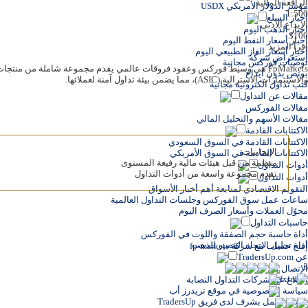
الرافعة المالية
مؤشر الدولار الأمريكي USDX
1:500
أخبار السلع
الإيداع الأدنى
اخبار الذهب اليوم
$100
أخبار أسعار النفط اليوم
إقرأ المزيد
أخبار أسعار الغاز الطبيعي اليوم
إستعراض شركة
توصيات فوركس مجانية
بونص بدون ايداع
والاستثمارات الاسترالية (ASIC)، مما يضمن بيئة تداول آمنة لعملائها.
كتب تداول الكترونية مجانية
مقالات عن التداول
مقالات الفوركس
مقالات الأسهم والتحليل المالي
الاكتتابات القادمة
الاكتتابات القادمة في السوق السعودي
الإيجابيات:
الاكتتابات القادمة في السوق الأمريكي
منظمة من قبل هيئات مالية رفيعة المستوى
أدوات التداول
تقدم مجموعة واسعة من أدوات التداول
أدوات التداول
التقويم الاقتصادي لمتابعة أهم أخبار الأسواق
ساعات عمل سوق الفوركس وجلسات التداول العالمية
محوّل العملات وأسعار الصرف اليوم
حاسبات التداول
أداة حاسبة حجم الصفقة واللوت في الفوركس
أداة تحليل الاتجاه القصير للذهب
إفتح حساب مع شركة fp-markets
عن TradersUp.com
3
الإتصال بنا
الإبلاغ عن شركات التداول النصابة
سياسة الخصوصية في موقع تريدرز أب
مبادئ العمل بشرف لدى فريق TradersUp