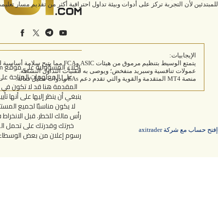
للمبتدئين لأن التجربة تركز على أدوات وبيئة تداول احترافية أكثر من تقديم مسار تع
الإيجابيات:
يتمتع الوسيط بتنظيم مرموق من هيئات ASIC وFCA مما يتيح سلامة أساسية للأموال
عمولات تنافسية وسبريد منفخض؛ ويوصى به لتقنيات التداول النشطة.
على المعلومات المتاحة على
منصة MT4 المتقدمة والقوية والتي تقدم دعم EAs وأدوات تحليل فعالة.
المقدمة هنا قد لا تكون في 
لا يكون مناسبًا لجميع المست
رأس مالك للخطر. قبل الانخراط
خبرتك وقدرتك على تحمل الم
إفتح حساب مع شركة axitrader
رسوم إعلان من بعض الوسطاء ال