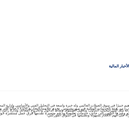
خبار المالية
يم خبيرًا في سوق العملات العالمي وله خبرة واسعة في التحليل الفني والأساسي وإدارة الم
عة مثل استراتيجيات التداول، وتحليل الشموع، ونقاط الدخول والخروج الفعالة، وإدارة رأس ال
أسهم وغيرها الكثير، إلى جانب خدمات تعليمية ودعم متميزة تقدمها فرق عمل منتشرة حول
قراء على فهم الأفكار بسهولة وتطبيقها في أسواق الفوركس.