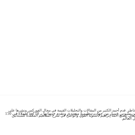
خاطر. قدم أحمد الكثير من المقالات والتحليلات القيمة في مجال الفوركس ونشرها على
الشركة وسيط حاصل على رخصة وسيط استثمار (وسيط خدمات كاملة - باستثناء الاكتتاب) من هيئة الخدمات المالية في موريشيوس. تخدم علامتنا التجارية FXTM حاليًا أكثر من مليوني عميل من جهات تنظيمية متعددة، وتقدم خدماتها بـ 18 لغة لعملاء في 150
مال. يتمتع أحمد إبراهيم بأسلوبه القوي والواضح في شرح المفاهيم المعقدة للمبتدئين
 العالم.