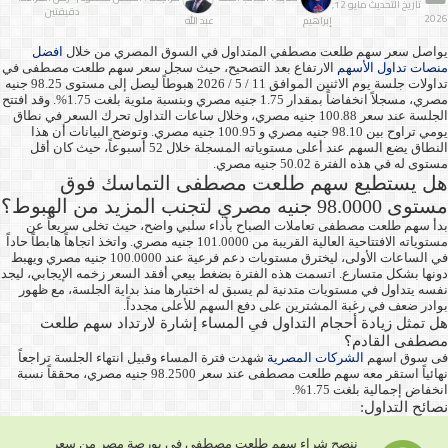
تاريخ التحديث مايو 12,
دقيقتين
2026
إبراهيم
عبد الله
يواصل سعر سهم طلعت مصطفي المتداول في السوق المصري من خلال
افضل
منصات تداول الأسهم
الارتفاع بعد التصحيح، حيث سجل سعر سهم طلعت مصطفى في
تداولات جلسة يوم الاثنين الموافق 11 / 5 / 2026 هبوطاً ليصل إلى مستوى 98.25 جنيه
مصري، مسجلاً انخفاضاً بمقدار 1.75 جنيه مصري وبنسبة مئوية بلغت 1.75%. وقد افتتح
الجلسة عند سعر 100.88 جنيه مصري، وخلال ساعات التداول تحرك السعر في نطاق
يومي تراوح بين 98.10 جنيه مصري و 100.95 جنيه مصري. وتوضح البيانات أن هذا
النطاق يضع السهم عند أعلى مستوياته المسجلة خلال 52 أسبوعاً، حيث كان أقل
مستوى له في هذه الفترة 50.02 جنيه مصري.
هل يستطيع سهم طلعت مصطفى التماسك فوق
مستوى 98.0000 جنيه مصري لتجنب المزيد من الهبوط؟
بدأ سهم طلعت مصطفى تعاملات الصباح بأداء سلبي واضح، حيث تخلى سريعاً عن
مستوياته الافتتاحية العالية القريبة من 101.0000 جنيه مصري. واتخذ اتجاهاً هابطاً حاداً
في الساعات الأولى، ليخترق مستويات دعم فرعية عند 100.0000 جنيه مصري ويهبط
دونها بشكل متسارع. اتسمت هذه الفترة بضغط بيعي أفقد السعر زخمه الإيجابي، ليجد
نفسه يتداول في مستويات متدنية لم يسبق له اختبارها منذ بداية الجلسة، مع ظهور
بوادر ضعف في رغبة المشترين على دفع السهم للأعلى مجدداً.
هل تمثل زيادة أحجام التداول في المساء إشارة لارتداد سهم طلعت
مصطفى القادم؟
فى سوق اسهم
الشركات المصرية
شهدت فترة المساء وقبيل انتهاء الجلسة تراجعاً
نهائياً استقر معه سهم طلعت مصطفى عند سعر 98.2500 جنيه مصري، محققاً نسبة
انخفاض إجمالية بلغت 1.75%.
نصائح التداول:
ننصح شراء سهم طلعت مصطفى في بورصة مصر من سعر