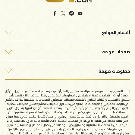
أقسام الموقع
أفضل شركات التداول
صفحات مهمة
التحليلات الفنية
من نحن
مقالات التداول
معلومات مهمة
اتصل بنا
سياسة الخصوصية
الإبلاغ عن شركة نصابة
إخلاء المسؤولية على موقع TradersUp.com يرجى العلم أن موقع TradersUp.com غير مسؤول عن أي
شروط الاستخدام
خسائر أو أضرار قد تحدث نتيجة الاعتماد على المعلومات المتاحة على هذا الموقع، والتي تتضمن أخبار
السوق والتحليلات وإشارات التداول وتقييمات وسطاء الفوركس، المعلومات المقدمة هنا قد لا تكون
في الوقت الحقيقي أو دقيقة تماما؛ علاوة على ذلك، فإن التحليلات المشتركة هي مجرد آراء شخصية
للمؤلفين ولا ينبغي أن ينظر إليها على أنها تأييد من قبل TradersUp.com أو موظفيها، ينطوي تداول
العملات على الهامش على مستوى كبير من المخاطر وقد لا يكون مناسبًا لجميع المستثمرين، من
المهم ملاحظة أن التداول بالرافعة المالية يمكن أن يؤدي إلى خسائر تتجاوز إيداعك الأولي، مما يعرض
رأس مالك للخطر. قبل الانخراط في تداول العملات الأجنبية أو أي أنشطة مالية أخرى، يجب عليك إجراء
تقييم شامل لأهدافك الاستثمارية ومستوى خبرتك وقدرتك على تحمل المخاطر، بينما نسعى جاهدين
لتقديم معلومات دقيقة وقيمة حول الوسطاء الذين نراجعهم، فإن موقعنا يتلقى رسوم إعلان من
بعض الوسطاء المذكورين في تصنيفاتنا وعلى هذه الصفحات، على الرغم من جهودنا للحفاظ على بياناتنا