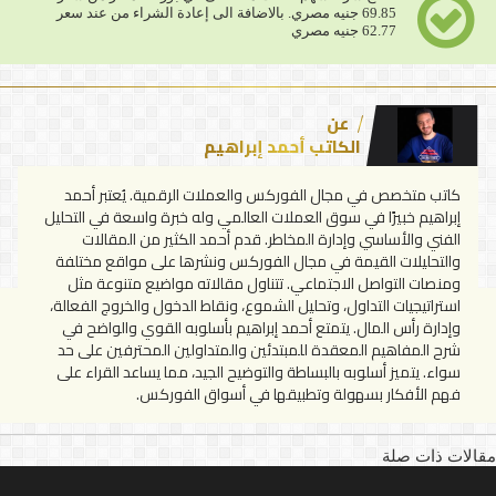
69.85 جنيه مصري. بالاضافة الى إعادة الشراء من عند سعر
62.77 جنيه مصري
عن
الكاتب أحمد إبراهيم
كاتب متخصص في مجال الفوركس والعملات الرقمية. يُعتبر أحمد
إبراهيم خبيرًا في سوق العملات العالمي وله خبرة واسعة في التحليل
الفني والأساسي وإدارة المخاطر. قدم أحمد الكثير من المقالات
والتحليلات القيمة في مجال الفوركس ونشرها على مواقع مختلفة
ومنصات التواصل الاجتماعي. تتناول مقالاته مواضيع متنوعة مثل
استراتيجيات التداول، وتحليل الشموع، ونقاط الدخول والخروج الفعالة،
وإدارة رأس المال. يتمتع أحمد إبراهيم بأسلوبه القوي والواضح في
شرح المفاهيم المعقدة للمبتدئين والمتداولين المحترفين على حد
سواء. يتميز أسلوبه بالبساطة والتوضيح الجيد، مما يساعد القراء على
فهم الأفكار بسهولة وتطبيقها في أسواق الفوركس.
مقالات ذات صلة