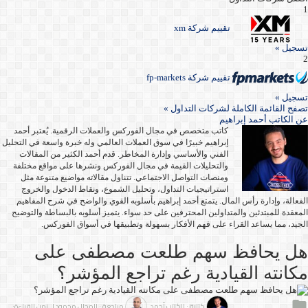
1
تقييم شركة xm
تسجيل »
2
تقييم شركة fp-markets
تسجيل »
تصفح القائمة الكاملة لشركات التداول »
عن
الكاتب أحمد إبراهيم
كاتب متخصص في مجال الفوركس والعملات الرقمية. يُعتبر أحمد
إبراهيم خبيرًا في سوق العملات العالمي وله خبرة واسعة في التحليل
الفني والأساسي وإدارة المخاطر. قدم أحمد الكثير من المقالات
والتحليلات القيمة في مجال الفوركس ونشرها على مواقع مختلفة
ومنصات التواصل الاجتماعي. تتناول مقالاته مواضيع متنوعة مثل
استراتيجيات التداول، وتحليل الشموع، ونقاط الدخول والخروج
الفعالة، وإدارة رأس المال. يتمتع أحمد إبراهيم بأسلوبه القوي والواضح في شرح المفاهيم
المعقدة للمبتدئين والمتداولين المحترفين على حد سواء. يتميز أسلوبه بالبساطة والتوضيح
الجيد، مما يساعد القراء على فهم الأفكار بسهولة وتطبيقها في أسواق الفوركس.
هل يحافظ سهم طلعت مصطفى على
مكانته القيادية رغم تراجع المؤشر؟
كتابة : الكاتب أحمد
مراجعة : المحلل محمود
| زمن القراءة: