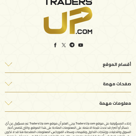
أقسام الموقع
أفضل شركات التداول
صفحات مهمة
التحليلات الفنية
من نحن
مقالات التداول
معلومات مهمة
اتصل بنا
سياسة الخصوصية
الإبلاغ عن شركة نصابة
إخلاء المسؤولية على موقع TradersUp.com يرجى العلم أن موقع TradersUp.com غير مسؤول عن أي
شروط الاستخدام
خسائر أو أضرار قد تحدث نتيجة الاعتماد على المعلومات المتاحة على هذا الموقع، والتي تتضمن أخبار
السوق والتحليلات وإشارات التداول وتقييمات وسطاء الفوركس، المعلومات المقدمة هنا قد لا تكون