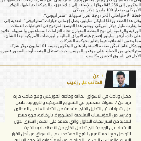
البيتكوين إلى 845,256 دولارًا. بالإضافة إلى ذلك، عززت الشركة احتياطيها بالدولار
الأمريكي بمقدار 100 مليون دولار أمريكي.
خطة الاحتياطي المزدوجة تعزز سيولة “ستراتيجي”.
وفى هذا الصدد ووفقًا لمايكل سايلور، يصل إجمالي حيازات “ستراتيجي” النقدية إلى
ما يقارب مليار دولار أمريكي. ويشير هذا التوسع المزدوج في احتياطيات العملات
الورقية والرقمية إلى نهج المنصة المتوازن تجاه التزامات المساهمين والسيولة. علاوة
على ذلك، أرفق سايلور إفصاح هيئة الأوراق المالية والبورصات الأمريكية بهذا الشأن،
مما يضمن الشفافية فيما يتعلق بحوكمة الشركات.
وبشكل عام، تُمكّن صفقة الاستحواذ على البيتكوين بقيمة 101 مليون دولار شركة
ستراتيجي من الحفاظ على موقعها المهيمن، حيث تستغل المنصة أوجه القصور قصيرة
الأجل في السوق لتحقيق مكاسب.
عن
الكاتب علي زغيب
محلل وباحث في الاسواق المالية وخاصة الفوركس وهو صاحب خبرة
تزيد عن 7 سنوات. متعمق في الاسواق الامريكية والاوروبية. حاصل
على شهادات في التحليل الفني مقدمة من الاتحاد العالمي للمحللين
وغيرها من المؤسسات التعليمية المشهورة. بالإضافة، فهو مبتكر
للعديد من استراتيجيات التداول والتي تعتمد على العنصر البشرى بدون
الاعتماد على البرمجة التي تحتمل الكثير من الاخطاء. لديه الخبرة
للتواصل مع المستثمرين لشرح المستجدات في الاسواق من أجل القرار
الاسرع والمناسب للبدء في المتاجرة. من أهم أدواته الشموع اليابانية،