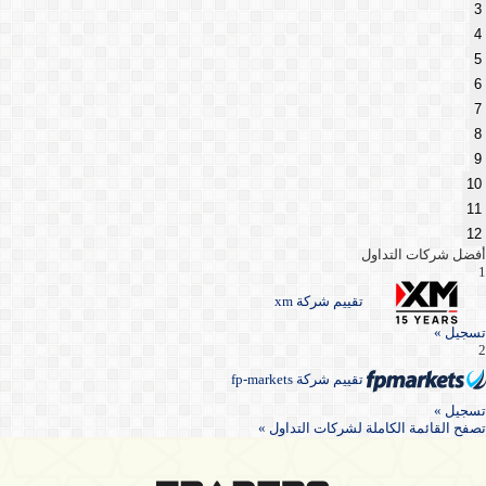
3
4
5
6
7
8
9
10
11
12
أفضل شركات التداول
1
تقييم شركة xm
تسجيل »
2
تقييم شركة fp-markets
تسجيل »
تصفح القائمة الكاملة لشركات التداول »