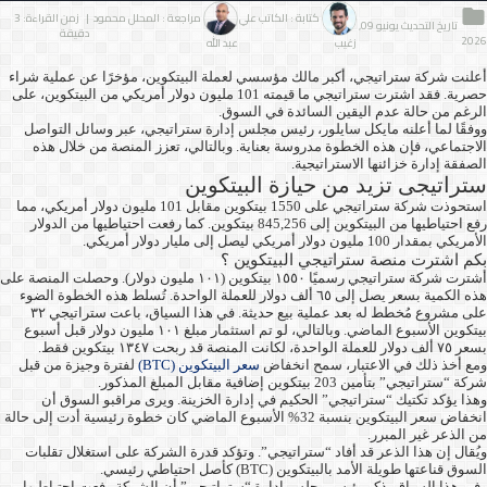
كتابة : الكاتب علي
مراجعة : المحلل محمود
| زمن القراءة: 3
تاريخ التحديث يونيو 09,
دقيقة
2026
زغيب
عبد الله
أعلنت شركة ستراتيجي، أكبر مالك مؤسسي لعملة البيتكوين، مؤخرًا عن عملية شراء
حصرية. فقد اشترت ستراتيجي ما قيمته 101 مليون دولار أمريكي من البيتكوين، على
الرغم من حالة عدم اليقين السائدة في السوق.
ووفقًا لما أعلنه مايكل سايلور، رئيس مجلس إدارة ستراتيجي، عبر وسائل التواصل
الاجتماعي، فإن هذه الخطوة مدروسة بعناية. وبالتالي، تعزز المنصة من خلال هذه
الصفقة إدارة خزائنها الاستراتيجية.
ستراتيجى تزيد من حيازة البيتكوين
استحوذت شركة ستراتيجي على 1550 بيتكوين مقابل 101 مليون دولار أمريكي، مما
رفع احتياطيها من البيتكوين إلى 845,256 بيتكوين. كما رفعت احتياطيها من الدولار
الأمريكي بمقدار 100 مليون دولار أمريكي ليصل إلى مليار دولار أمريكي.
بكم اشترت منصة ستراتيجي البيتكوين ؟
أشترت شركة ستراتيجي رسميًا ١٥٥٠ بيتكوين (١٠١ مليون دولار). وحصلت المنصة على
هذه الكمية بسعر يصل إلى ٦٥ ألف دولار للعملة الواحدة. تُسلط هذه الخطوة الضوء
على مشروع مُخطط له بعد عملية بيع حديثة. في هذا السياق، باعت ستراتيجي ٣٢
بيتكوين الأسبوع الماضي. وبالتالي، لو تم استثمار مبلغ ١٠١ مليون دولار قبل أسبوع
بسعر ٧٥ ألف دولار للعملة الواحدة، لكانت المنصة قد ربحت ١٣٤٧ بيتكوين فقط.
ومع أخذ ذلك في الاعتبار، سمح انخفاض
سعر البيتكوين (BTC)
لفترة وجيزة من قبل
شركة “ستراتيجي” بتأمين 203 بيتكوين إضافية مقابل المبلغ المذكور.
وهذا يؤكد تكتيك “ستراتيجي” الحكيم في إدارة الخزينة. ويرى مراقبو السوق أن
انخفاض سعر البيتكوين بنسبة 32% الأسبوع الماضي كان خطوة رئيسية أدت إلى حالة
من الذعر غير المبرر.
ويُقال إن هذا الذعر قد أفاد “ستراتيجي”. وتؤكد قدرة الشركة على استغلال تقلبات
السوق قناعتها طويلة الأمد بالبيتكوين (BTC) كأصل احتياطي رئيسي.
وفي هذا السياق، ذكر رئيس مجلس إدارة “ستراتيجي” أن الشركة رفعت احتياطيها من