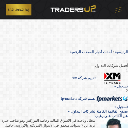
إبدأ التداول الآن !
الرئيسية
/
أحدث أخبار العملات الرقمية
أفضل شركات التداول
1
تقييم شركة xm
تسجيل »
2
تقييم شركة fp-markets
تسجيل »
تصفح القائمة الكاملة لشركات التداول »
عن
الكاتب علي زغيب
محلل وباحث في الاسواق المالية وخاصة الفوركس وهو صاحب خبرة
تزيد عن 7 سنوات. متعمق في الاسواق الامريكية والاوروبية. حاصل