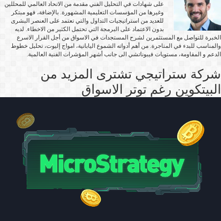
على شهادات في التحليل الفني مقدمة من الاتحاد العالمي للمحللين
وغيرها من المؤسسات التعليمية المشهورة. بالإضافة، فهو مبتكر
للعديد من استراتيجيات التداول والتي تعتمد على العنصر البشرى
بدون الاعتماد على البرمجة التي تحتمل الكثير من الاخطاء. لديه
الخبرة للتواصل مع المستثمرين لشرح المستجدات في الاسواق من أجل القرار الاسرع
والمناسب للبدء في المتاجرة. من أهم أدواته الشموع اليابانية، امواج إليوت، تحليل خطوط
الدعم و المقاومة، مستويات فيبوناتشي الى جانب أشهر المؤشرات الفنية العالمية.
شركة ستراتيجي تشترى المزيد من
البيتكوين رغم توتر الاسواق