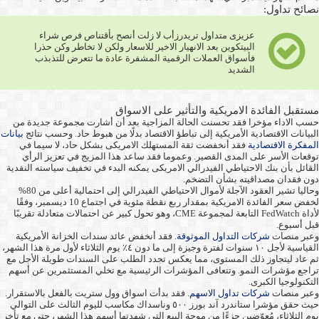
نصائح تداول:
عزيزى متداول تريدرزأب لا زلت أنصح بأقتناص فرص شراء
البيتكوين بعد الانهيار الاخير للاسعار ولكن لا تخاطر وكن حذرا
فأسواق العملات الرقمية المشفرة عادة ما تتعرض للتذبذب
الشديد
مستقبل الفائدة الامريكية والتأثير على الاسواق
حسب الاداء مؤخرا فقد تحسنت الحالة المزاجية بعد أن أشارت مجموعة جديدة من
البيانات الاقتصادية الأمريكية إلى تباطؤ الاقتصاد بدلًا من هبوط حاد. وحسب نتائج
بيانات
المفكرة الاقتصادية
فقد أنخفضت ثقة المستهلك الامريكى بشكل حاد، لا سيما في
توقعات الأسر على المدى القصير. وعموما فقد ساعد هذا المزيج في تعزيز الرأي
القائل بأن بنك الاحتياطي الفيدرالي الامريكى يمكنه البدء في تخفيف سياسته النقدية
دون فقدان مصداقيته بشأن التضخم.
وحاليا تشير العقود الآجلة لأموال الاحتياطي الفيدرالي إلى احتمالية أعلى من 80%
لخفض سعر الفائدة الامريكية بمقدار ربع نقطة مئوية في اجتماع 10 ديسمبر، وفقًا
لأداة FedWatch التابعة لمجموعة CME، وهو تحول كبير عن احتمالات متعادلة تقريبًا
قبل أسبوع.
وعبر منصات
شركات التداول الموثوقة
. فقد أنخفض عائد سندات الخزانة الأمريكية
القياسية لأجل ١٠ سنوات لفترة وجيزة إلى ما دون ٤٪ يوم الثلاثاء لأول مرة هذا الشهر،
ثم عاد ليتجاوز ذلك المستوى، مما يعكس تجدد الطلب على السندات طويلة الأجل مع
تراجع مؤشرات النمو. وتتعافى المؤشرات الرئيسية مع تخلي المستثمرين عن أسهم
التكنولوجيا الكبرى.
وعبر منصات
شركات تداول الاسهم
. فقد بدأت اسواق وول ستريت بالفعل بالاستقرار.
حيث حقق مؤشرا ستاندرد آند بورز ٥٠٠ وناسداك مكاسب لليوم الثالث على التوالي
يوم الثلاثاء، مُعوّضين جزءًا من موجة البيع التي شهدتها أسهم هذا الشهر، حتى مع تأخر