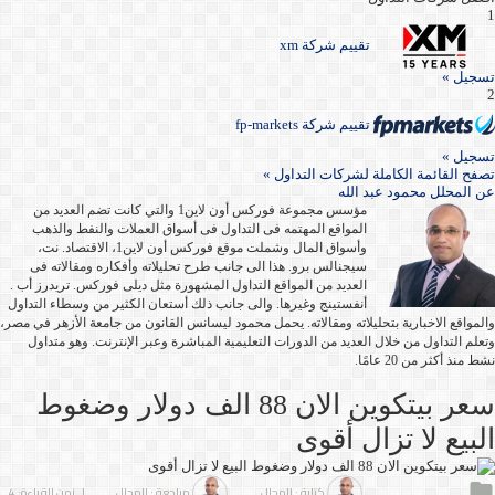
1
تقييم شركة xm
تسجيل »
2
تقييم شركة fp-markets
تسجيل »
تصفح القائمة الكاملة لشركات التداول »
عن
المحلل محمود عبد الله
مؤسس مجموعة فوركس أون لاين1 والتي كانت تضم العديد من
المواقع المهتمه فى التداول فى أسواق العملات والنفط والذهب
وأسواق المال وشملت موقع فوركس أون لاين1، الاقتصاد. نت،
سيجنالس برو. هذا الى جانب طرح تحليلاته وأفكاره ومقالاته فى
العديد من المواقع التداول المشهورة مثل ديلى فوركس. تريدرز أب .
أنفستينج وغيرها. والى جانب ذلك أستعان الكثير من وسطاء التداول
والمواقع الاخبارية بتحليلاته ومقالاته. يحمل محمود ليسانس القانون من جامعة الأزهر في مصر،
وتعلم التداول من خلال العديد من الدورات التعليمية المباشرة وعبر الإنترنت. وهو متداول
نشط منذ أكثر من 20 عامًا.
سعر بيتكوين الان 88 الف دولار وضغوط
البيع لا تزال أقوى
كتابة : المحلل
مراجعة : المحلل
| زمن القراءة: 4