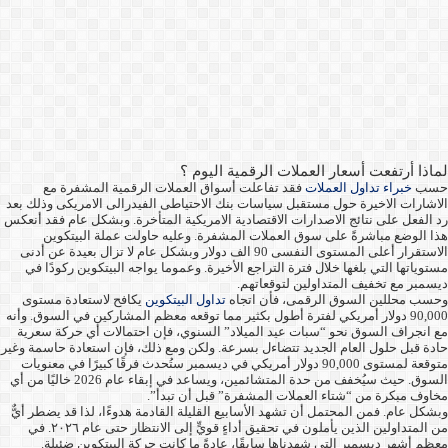
لماذا أرتفعت أسعار العملات الرقمية اليوم ؟
حسب
خبراء تداول العملات
فقد تفاعلت أسواق العملات الرقمية المشفرة مع
الاشارات الاخيرة حول مستقبل سياسات بنك الاحتياطى الفيدرالى الامريكى وذلك بعد
رد الفعل على نتائج الاصدارات الاقتصادية الامريكية المتأخرة. وبشكل عام فقد أنعكس
هذا الوضع مباشرةً على سوق العملات المشفرة. وعليه حاولت عملة البيتكوين
الاستقرار أعلى المستوى النفسى 90 الف دولار وبشكل عام لا تزال بعيدة عن أدنى
مستوياتها التي بلغها خلال فترة التراجع الأخيرة. وعموما يواجه البيتكوين ركودًا في
ديسمبر مع تخفيف المتداولين لتوقعاتهم.
وحسب محللين السوق الرقمى، فأن اتجاه
تداول البيتكوين
يكافح لاستعادة مستوى
90,000 دولار أمريكي لفترة أطول بكثير مما توقعه معظم المشاركين في السوق. وأنه
مع انجراف السوق نحو “سبات عيد الميلاد” السنوي، فإن احتمالات أي حركة سعرية
حادة قبل حلول العام الجديد تتضاءل بسرعة. ولكن ومع ذلك، فإن استعادة حاسمة وغير
متوقعة لمستوى 90,000 دولار أمريكي في ديسمبر ستُحدث فرقًا كبيرًا في معنويات
السوق. حيث سيُخفف من حدة المتشائمين، ويساعد في إبقاء عام 2026 خاليًا من أي
مخاوف مبكرة من “شتاء العملات المشفرة” قبل أن تبدأ”.
وبشكل عام. فمن المحتمل أن تشهد الأسابيع القليلة القادمة هدوءًا، لذا قد يضطر أيٌّ
من المتداولين الذين يأملون في تحقيق أداءٍ قويٍّ إلى الانتظار حتى عام ٢٠٢٦. في
معظم أشهر ديسمبر التي شهدناها سابقًا، عادةً ما كانت حركة البيتكوين ضئيلة.