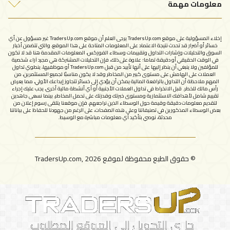
معلومات مهمة
اتصل بنا
سياسة الخصوصية
الإبلاغ عن شركة نصابة
إخلاء المسؤولية على موقع TradersUp.com يرجى العلم أن موقع TradersUp.com غير مسؤول عن أي
شروط الاستخدام
خسائر أو أضرار قد تحدث نتيجة الاعتماد على المعلومات المتاحة على هذا الموقع، والتي تتضمن أخبار
السوق والتحليلات وإشارات التداول وتقييمات وسطاء الفوركس، المعلومات المقدمة هنا قد لا تكون
في الوقت الحقيقي أو دقيقة تماما؛ علاوة على ذلك، فإن التحليلات المشتركة هي مجرد آراء شخصية
للمؤلفين ولا ينبغي أن ينظر إليها على أنها تأييد من قبل TradersUp.com أو موظفيها، ينطوي تداول
العملات على الهامش على مستوى كبير من المخاطر وقد لا يكون مناسبًا لجميع المستثمرين، من
المهم ملاحظة أن التداول بالرافعة المالية يمكن أن يؤدي إلى خسائر تتجاوز إيداعك الأولي، مما يعرض
رأس مالك للخطر. قبل الانخراط في تداول العملات الأجنبية أو أي أنشطة مالية أخرى، يجب عليك إجراء
تقييم شامل لأهدافك الاستثمارية ومستوى خبرتك وقدرتك على تحمل المخاطر، بينما نسعى جاهدين
لتقديم معلومات دقيقة وقيمة حول الوسطاء الذين نراجعهم، فإن موقعنا يتلقى رسوم إعلان من
بعض الوسطاء المذكورين في تصنيفاتنا وعلى هذه الصفحات، على الرغم من جهودنا للحفاظ على بياناتنا
محدثة، نوصي بتأكيد أي معلومات مباشرة مع الوسيط.
© حقوق الطبع محفوظة لموقع TradersUp.com, 2026