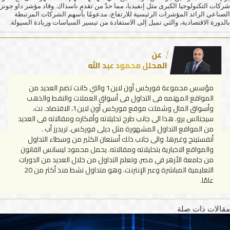
شركات التكنولوجيا الكبرى مثل إنفيديا، مما حدّ من تقدم ناسداك. وقاد مؤشر داو جونز
الصناعي الرائد المؤشرات الرئيسية للارتفاع، مدعومًا بأسهم الشركات المرتبطة
بالدورة الاقتصادية، والتي تميل إلى الاستفادة من تيسير السياسات وزيادة السيولة.
عن
المحلل محمود عبد الله
مؤسس مجموعة فوركس أون لاين1 والتي كانت تضم العديد من
المواقع المهتمه فى التداول فى أسواق العملات والنفط والذهب
وأسواق المال وشملت موقع فوركس أون لاين1، الاقتصاد. نت،
سيجنالس برو. هذا الى جانب طرح تحليلاته وأفكاره ومقالاته فى العديد
من المواقع التداول المشهورة مثل ديلى فوركس. تريدرز أب .
أنفستينج وغيرها. والى جانب ذلك أستعان الكثير من وسطاء التداول
والمواقع الاخبارية بتحليلاته ومقالاته. يحمل محمود ليسانس القانون
من جامعة الأزهر في مصر، وتعلم التداول من خلال العديد من الدورات
التعليمية المباشرة وعبر الإنترنت. وهو متداول نشط منذ أكثر من 20
عامًا.
مقالات ذات صلة