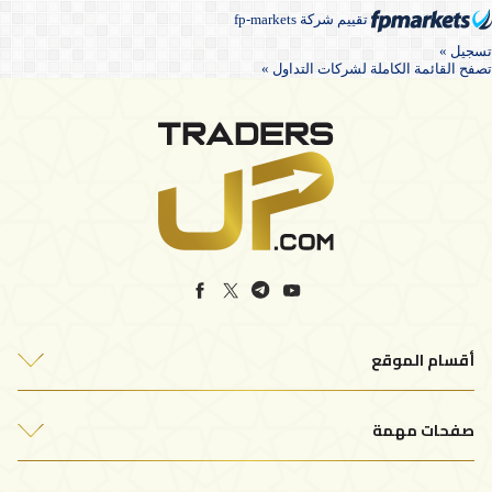
تقييم شركة fp-markets
تسجيل »
تصفح القائمة الكاملة لشركات التداول »
أقسام الموقع
أفضل شركات التداول
صفحات مهمة
التحليلات الفنية
من نحن
مقالات التداول