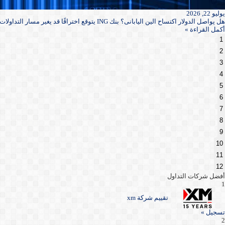
يوليو 22, 2026
هل يواصل الدولار اكتساح الين اليابانى؟ بنك ING يتوقع اختراقًا قد يغير مسار التداولات
أكمل القراءة »
1
2
3
4
5
6
7
8
9
10
11
12
أفضل شركات التداول
1
تقييم شركة xm
تسجيل »
2