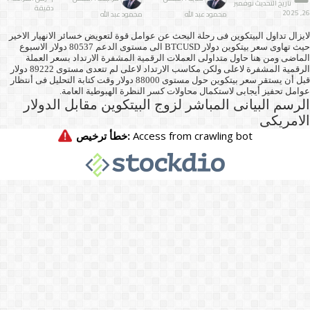
تاريخ التحديث نوفمبر
دقيقة
26, 2025
محمود عبد الله
محمود عبد الله
لايزال تداول البيتكوين فى رحلة البحث عن عوامل قوة لتعويض خسائر الانهيار الاخير
حيث تهاوى سعر بيتكوين دولار BTCUSD الى مستوى الدعم 80537 دولار الاسبوع
الماضى ومن هنا حاول متداولى العملات الرقمية المشفرة الارتداد بسعر العملة
الرقمية المشفرة لاعلى ولكن مكاسب الارتداد لاعلى لم تتعدى مستوى 89222 دولار
قبل أن يستقر سعر بيتكوين حول مستوى 88000 دولار وقت كتابة التحليل فى أنتظار
عوامل تحفيز أيجابى لاستكمال محاولات كسر النظرة الهبوطية العامة.
الرسم البيانى المباشر لزوج البيتكوين مقابل الدولار
الامريكى