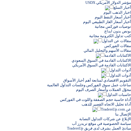
مؤشر الدولار الأمريكي USDX
أخبار السلع
اخبار الذهب اليوم
أخبار أسعار النفط اليوم
أخبار أسعار الغاز الطبيعي اليوم
توصيات فوركس مجانية
بونص بدون ايداع
كتب تداول الكترونية مجانية
مقالات عن التداول
مقالات الفوركس
مقالات الأسهم والتحليل المالي
الاكتتابات القادمة
الاكتتابات القادمة في السوق السعودي
الاكتتابات القادمة في السوق الأمريكي
أدوات التداول
أدوات التداول
التقويم الاقتصادي لمتابعة أهم أخبار الأسواق
ساعات عمل سوق الفوركس وجلسات التداول العالمية
محوّل العملات وأسعار الصرف اليوم
حاسبات التداول
أداة حاسبة حجم الصفقة واللوت في الفوركس
أداة تحليل الاتجاه القصير للذهب
عن TradersUp.com
الإتصال بنا
الإبلاغ عن شركات التداول النصابة
سياسة الخصوصية في موقع تريدرز أب
مبادئ العمل بشرف لدى فريق TradersUp