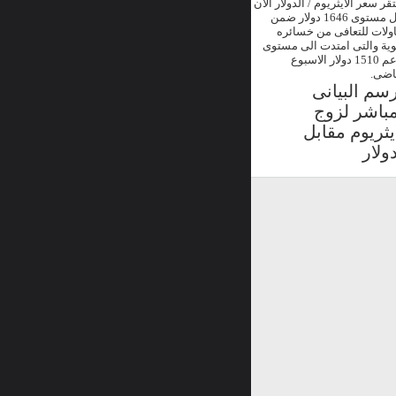
ر سعر الايثريوم / الدولار الان
حول مستوى 1646 دولار ضمن
ولات للتعافى من خسائره
وية والتى امتدت الى مستوى
الدعم 1510 دولار الاسبوع
اضى.
رسم البيانى
مباشر لزوج
ايثريوم مقابل
ولار