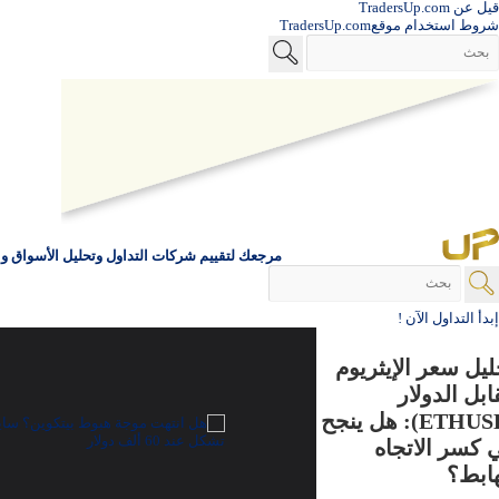
قيل عن TradersUp.com
شروط استخدام موقعTradersUp.com
مرجعك لتقييم شركات التداول وتحليل الأسواق والأ
إبدأ التداول الآن !
ليل سعر الإيثريوم
ابل الدولار
(ETHUSD): هل ينجح
 كسر الاتجاه
هابط؟