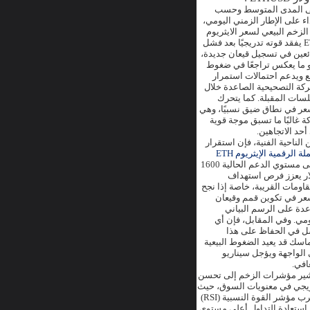
 المدى المتوسط وحسب
داء على الإطار الزمني اليومي،
 الزخم البيعي لسعر الايثريوم
ETH يفقد قوته تدريجيًا بعد فشل
ائعين في تسجيل قيعان جديدة،
 ما يعكس تراجعًا في ضغوط
يع ويدعم احتمالات استمرار
ركة التصحيحية الصاعدة خلال
لسات المقبلة. كما يتحرك
عر في نطاق ضيق نسبيًا، وهي
ة غالبًا ما تسبق موجة قوية
أحد الاتجاهين.
 الناحية الفنية، فإن استقرار
لة الرقمية الإيثريوم ETH
أعلى مستوي الدعم الحالية 1600
ار يعزز فرص استهداف
قاومات القريبة، خاصة إذا نجح
عر في تكوين قمم وقيعان
دة على الرسم البياني
ومي. وفي المقابل، فإن أي
 في الحفاظ على هذا
ماسك قد يعيد الضغوط البيعية
 الواجهة ويؤجل سيناريو
عافي.
ير مؤشرات الزخم إلى تحسن
يجي في معنويات السوق، حيث
يقترب مؤشر القوة النسبية (RSI)
استعادة التداول أعلى مستوى