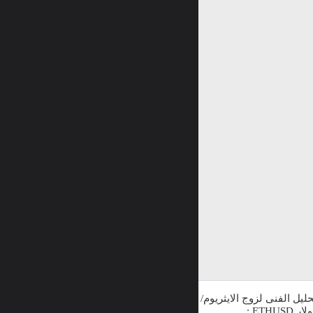
حليل الفنى لزوج الايثريوم/
ر ETHUSD :