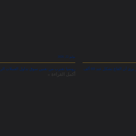
يوليو 22, 2026
هل انتهت موجة هبوط بيتكوين؟ سايلور يرى أن القاع تشكل عند 60 ألف
روسيا تقترب من تقنين سوق تداول العملات الرق
أكمل القراءة »