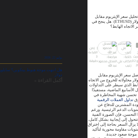
| زمن
القراءة:
ديث
3
كتابة :
مراجعة :
يوليو 22, 2026
يوليو 02,
دقيقة
الكاتب علي
المحلل محمود
2
زغيب
عبد الله
دولار
صل سعر الإيثريوم مقابل
لار محاولاته للخروج من الاتجاه
أكمل القراءة »
ابط الذي سيطر على التداولات
ل الأسابيع الماضية، مستفيدًا
تحسن شهية المخاطرة في
ق
تداول العملات الرقمية
دة المشترين للدفاع عن
ويات الدعم الرئيسية. ورغم
 التحسن، فإن الصورة الفنية
تتحول إلى إيجابية بشكل كامل،
لا يزال السعر بحاجة إلى اختراق
ويات مقاومة محورية لتأكيد
 موجة صعود جديدة.